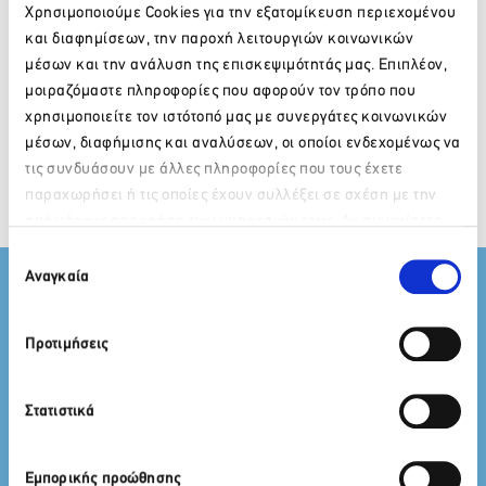
Υπουργείου
του
ΣΕΤΕ
για
Χρησιμοποιούμε Cookies για την εξατομίκευση περιεχομένου
Τουρισμού με
την επόμενη
και διαφημίσεων, την παροχή λειτουργιών κοινωνικών
επίκεντρο
περίοδο
μέσων και την ανάλυση της επισκεψιμότητάς μας. Επιπλέον,
Περισσότερα
Περισσότερα
θέματα
μοιραζόμαστε πληροφορίες που αφορούν τον τρόπο που
αναβάθμισης
χρησιμοποιείτε τον ιστότοπό μας με συνεργάτες κοινωνικών
της τουριστικής
μέσων, διαφήμισης και αναλύσεων, οι οποίοι ενδεχομένως να
εκπαίδευσης
τις συνδυάσουν με άλλες πληροφορίες που τους έχετε
και κατάρτισης
παραχωρήσει ή τις οποίες έχουν συλλέξει σε σχέση με την
από μέρους σας χρήση των υπηρεσιών τους. Αν συνεχίσετε
Παρακαλώ περιμένετε…
να χρησιμοποιείτε την ιστοσελίδα μας, συναινείτε στη χρήση
Επιλογή
των Cookies μας.
Αναγκαία
Γιατί να γίνετε μέλος;
συγκατάθεσης
Μέλη
Προτιμήσεις
Οι υπηρεσίες που
προσφέρει ο
ΣΕΤΕ
στα
Μέλη του έχουν ως
Στατιστικά
πλαίσιο αναφοράς
την
ενεργή και
δημιουργική
Εμπορικής προώθησης