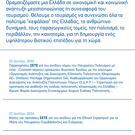
Οραματιζόμαστε μια Ελλάδα σε οικονομική και κοινωνική
ανάπτυξη μεγιστοποιώντας τη συνεισφορά του
τουρισμού. Θέλουμε ο τουρισμός να συνενώσει όλα τα
πολύτιμα “κεφάλαια” της Ελλάδας, το ανθρώπινο
δυναμικό, τους παραγωγικούς τομείς, τον πολιτισμό, το
περιβάλλον, την καινοτομία, για τη δημιουργία ενός
υψηλότερου βιοτικού επιπέδου για τη χώρα.
22 Ιουλίου, 2026
Παρατηρήσεις
ΣΕΤΕ
επί του σχεδίου νόμου του Υπουργείου Πολιτισμού με
τίτλο: «Σύσταση νομικού προσώπου ιδιωτικού δικαίου, με την επωνυμία
«Οργανισμός Ανάπτυξης και Διαχείρισης Ελληνικής Πολιτιστικής Κληρονομιάς
ΑΕ» (Hellenic Heritage Organisation SA), Αναδιοργάνωση του Οργανισμού
Διαχείρισης και Ανάπτυξης Πολιτιστικών Πόρων (Ο.Δ.Α.Π.) – Στρατηγική για την
προστασία και ανάδειξη της ενάλιας πολιτιστικής κληρονομιάς της Ελλάδας –
Ίδρυση Φορέα Διαχείρισης Επισκέψιμων Χώρων Ενάλιας Πολιτιστικής
Κληρονομιάς – Εφαρμογή του εθνικού σχεδίου δράσης με σκοπό την ανάπτυξη
του Οπτικοακουστικού Δημιουργικού Τομέα (Ο.Δ.Τ.) – Ρυθμίσεις για την
προστασία των αρχαιοτήτων και της πολιτιστικής κληρονομιάς – Διαχείριση και
διανομή αδιάθετων ποσών πνευματικών δικαιωμάτων – Θέματα Οργανισμού
Πνευματικής Ιδιοκτησίας και άλλων εποπτευόμενων φορέων του Υπουργείου
22 Ιουλίου, 2026
Πολιτισμού»
Θέσεις και προτάσεις
ΣΕΤΕ
επί του σχεδίου για την Εθνική Στρατηγική για τα
Ύδατα του Υπουργείου Περιβάλλοντος και Ενέργειας