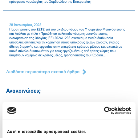
πρόσφατης νομολογίας του Συμβουλίου της Επικρατείας
28 Ιανουαρίου, 2026
Παρατηρήσεις του
ΣΕΤΕ
επί του σχεδίου νόμου του Υπουργείου Μετανάστευσης
και Ασύλου με τίτλο «Προώθηση πολιτικών νόμιμης μετανάστευσης,
ενσωμάτωση της Οδηγίας (ΕΕ) 2024/1233 σχετικά με ενιαία διαδικασία
υποβολής αίτησης για τη χορήγηση στους υπηκόους τρίτων χωρών, ενιαίας
άδειας διαμονής και εργασίας στην επικράτεια κράτους μέλους και σχετικά με
κοινό σύνολο δικαιωμάτων για τους εργαζομένους από τρίτες χώρες που
διαμένουν νομίμως σε κράτος μέλος, τροποποιήσεις του Κώδικα
Μετανάστευσης και άλλες διατάξεις»
Διαβάστε περισσότερα σχετικά άρθρα
Ανακοινώσεις
Δελτία Τύπου |
Δελτία Τύπου |
Δ
Ανακοινώσεις
Ανακοινώσεις
Α
Συνάντηση
Οι
Αυτή η ιστοσελίδα χρησιμοποιεί cookies
ΣΕΤΕ
και
προτεραιότητες