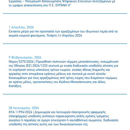
Εργασίας – Υποχρέωση Καταχώρησης Ψηφιακών Στοιχείων σχετιζόμενων με
το ωράριο απασχόλησης στο Π.Σ. ΕΡΓΑΝΗ ΙΙ”
1 Απριλίου, 2026
Έκτακτα μέτρα για την προστασία των εργαζομένων του ιδιωτικού τομέα από τα
ακραία καιρικά φαινόμενα, Τετάρτη,1η Απριλίου 2026
9 Φεβρουαρίου, 2026
Νόμος 5275/2026 | Προώθηση πολιτικών νόμιμης μετανάστευσης, ενσωμάτωση
της Οδηγίας (ΕΕ) 2024/1233 σχετικά με ενιαία διαδικασία υποβολής αίτησης για
τη χορήγηση στους υπηκόους τρίτων χωρών, ενιαίας άδειας διαμονής και
εργασίας στην επικράτεια κράτους μέλους και σχετικά με κοινό σύνολο
δικαιωμάτων για τους εργαζομένους από τρίτες χώρες που διαμένουν νομίμως
σε κράτος μέλος, τροποποιήσεις του Κώδικα Μετανάστευσης και άλλες
διατάξεις
28 Ιανουαρίου, 2026
ΚΥΑ 11996/2026 | Δημιουργία και λειτουργία ηλεκτρονικής εφαρμογής
(πλατφόρμας) υποβολής αιτήσεων παραχώρησης απλής χρήσης τμήματος
αιγιαλού ή παραλίας σε όμορη επιχείρηση ή ναυταθλητικό σωματείο, διαδικασία
υποβολής της αίτησης αυτής και των δικαιολογητικών της