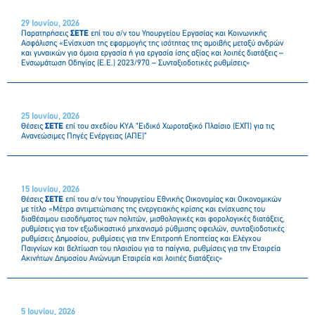
29 Ιουνίου, 2026
Παρατηρήσεις
ΣΕΤΕ
επί του σ/ν του Υπουργείου Εργασίας και Κοινωνικής
Ασφάλισης «Ενίσχυση της εφαρμογής της ισότητας της αμοιβής μεταξύ ανδρών
και γυναικών για όμοια εργασία ή για εργασία ίσης αξίας και λοιπές διατάξεις –
Ενσωμάτωση Οδηγίας (Ε.Ε.) 2023/970 – Συνταξιοδοτικές ρυθμίσεις»
25 Ιουνίου, 2026
Θέσεις
ΣΕΤΕ
επί του σχεδίου ΚΥΑ “Ειδικό Χωροταξικό Πλαίσιο (ΕΧΠ) για τις
Ανανεώσιμες Πηγές Ενέργειας (ΑΠΕ)”
15 Ιουνίου, 2026
Θέσεις
ΣΕΤΕ
επί του σ/ν του Υπουργείου Εθνικής Οικονομίας και Οικονομικών
με τίτλο «Μέτρα αντιμετώπισης της ενεργειακής κρίσης και ενίσχυσης του
διαθέσιμου εισοδήματος των πολιτών, μισθολογικές και φορολογικές διατάξεις,
ρυθμίσεις για τον εξωδικαστικό μηχανισμό ρύθμισης οφειλών, συνταξιοδοτικές
ρυθμίσεις Δημοσίου, ρυθμίσεις για την Επιτροπή Εποπτείας και Ελέγχου
Παιγνίων και βελτίωση του πλαισίου για τα παίγνια, ρυθμίσεις για την Εταιρεία
Ακινήτων Δημοσίου Ανώνυμη Εταιρεία και λοιπές διατάξεις»
5 Ιουνίου, 2026