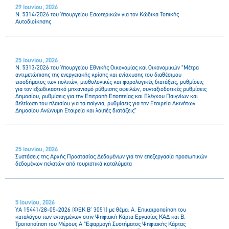
29 Ιουνίου, 2026
Ν. 5314/2026 του Υπουργείου Εσωτερικών για τον Κώδικα Τοπικής
Αυτοδιοίκησης
25 Ιουνίου, 2026
Ν. 5313/2026 του Υπουργείου Εθνικής Οικονομίας και Οικονομικών “Μέτρα
αντιμετώπισης της ενεργειακής κρίσης και ενίσχυσης του διαθέσιμου
εισοδήματος των πολιτών, μισθολογικές και φορολογικές διατάξεις, ρυθμίσεις
για τον εξωδικαστικό μηχανισμό ρύθμισης οφειλών, συνταξιοδοτικές ρυθμίσεις
Δημοσίου, ρυθμίσεις για την Επιτροπή Εποπτείας και Ελέγχου Παιγνίων και
βελτίωση του πλαισίου για τα παίγνια, ρυθμίσεις για την Εταιρεία Ακινήτων
Δημοσίου Ανώνυμη Εταιρεία και λοιπές διατάξεις”
25 Ιουνίου, 2026
Συστάσεις της Αρχής Προστασίας Δεδομένων για την επεξεργασία προσωπικών
δεδομένων πελατών από τουριστικά καταλύματα
5 Ιουνίου, 2026
YA 15441/28-05-2026 (ΦΕΚ Β’ 3051) με θέμα: Α. Επικαιροποίηση του
καταλόγου των ενταγμένων στην Ψηφιακή Κάρτα Εργασίας ΚΑΔ και Β.
Τροποποίηση του Μέρους Α “Εφαρμογή Συστήματος Ψηφιακής Κάρτας