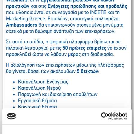
Webinars
, στην
Εργαλειοθήκη μελετών και καλών
πρακτικών
και στις
Ενέργειες προώθησης και προβολής
που υλοποιούνται σε συνεργασία με το ΙΝΣΕΤΕ και τη
Marketing Greece. Επιπλέον, στρατηγικά επιλεγμένοι
Ambassadors
θα επικοινωνούν στοχευμένα μηνύματα
σχετικά με τη βιώσιμη ανάπτυξη των επιχειρήσεων.
Σε αυτό το στάδιο, η ψηφιακή πλατφόρμα βρίσκεται σε
πιλοτική λειτουργία, με τις
50 πρώτες εταιρείες
να έχουν
προσκληθεί ώστε να λάβουν μέρος στη διαδικασία.
Η αξιολόγηση των επιχειρήσεων μέσω της πλατφόρμας
θα γίνεται βάσει των ακόλουθων
5 δεικτών
:
Κατανάλωση Ενέργειας
Κατανάλωση Νερού
Παραγωγή και διαχείριση αποβλήτων
Εργασιακά θέματα
Κοινωνικά θέματα
Σε πρώτη φάση η πρωτοβουλία θα απευθύνεται σε
5
τουριστικούς κλάδους
και συγκεκριμένα σε: καταλύματα,
εναέριες μεταφορές, θαλάσσιες μεταφορές, χερσαίες
μεταφορές και τουριστικά γραφεία.