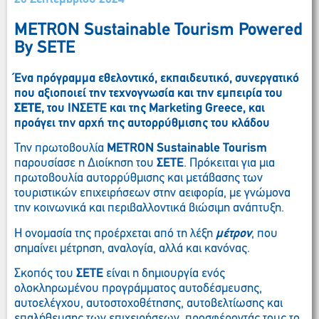
METRON Sustainable Tourism Powered
By SETE
Ένα πρόγραμμα εθελοντικό, εκπαιδευτικό, συνεργατικό
που αξιοποιεί την τεχνογνωσία και την εμπειρία του
ΣΕΤΕ
, του ΙΝΣΕΤΕ και της
Marketing
Greece
, και
προάγει την αρχή της αυτορρύθμισης
του
κλάδου
Την πρωτοβουλία
METRON
Sustainable
Tourism
παρουσίασε η Διοίκηση του
ΣΕΤΕ
. Πρόκειται για μια
πρωτοβουλία αυτορρύθμισης και μετάβασης των
τουριστικών επιχειρήσεων στην αειφορία, με γνώμονα
την κοινωνικά και περιβαλλοντικά βιώσιμη ανάπτυξη.
Η ονομασία της προέρχεται από τη λέξη
μέτρον
, που
σημαίνει μέτρηση, αναλογία, αλλά και κανόνας.
Σκοπός του
ΣΕΤΕ
είναι η δημιουργία ενός
ολοκληρωμένου προγράμματος αυτοδέσμευσης,
αυτοελέγχου, αυτοστοχοθέτησης, αυτοβελτίωσης και
επαλήθευσης των επιχειρήσεων, προσφέροντάς τους το