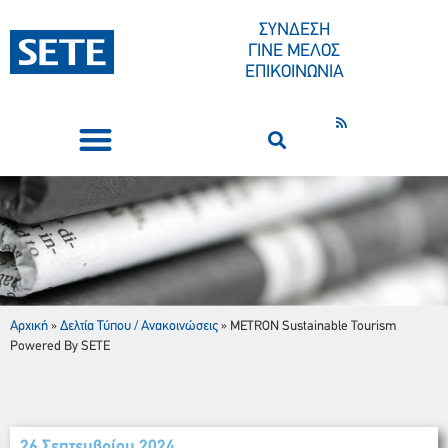
ΣΥΝΔΕΣΗ
ΓΙΝΕ ΜΕΛΟΣ
ΕΠΙΚΟΙΝΩΝΙΑ
ΣΥΝΕΔΡΙΑ-ΕΚΔΗΛΩΣΕΙΣ
ΠΟΙΟΙ ΕΙΜΑΣΤΕ
ΚΕΝΤΡΟ ΤΥΠΟΥ
METRON Sustainable Tourism Powered By SETE
Αρχική
Δελτία Τύπου / Ανακοινώσεις
»
»
METRON Sustainable Tourism
Powered By SETE
26 Σεπτεμβρίου 2024