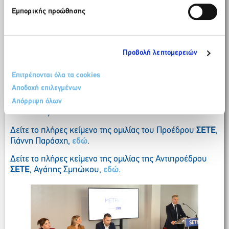
συνολικά, συγκροτημένα και συντονισμένα, αλλά και σε
Εμπορικής προώθησης
κάθε επιχείρηση ξεχωριστά, να σχεδιάσει τη διαδρομή
που του ταιριάζει προς την αειφορία».
Ο
Εντεταλμένος Σύμβουλος του
ΣΕΤΕ
,
Αλέξανδρος
Προβολή λεπτομερειών
Θάνος
, σχετικά με την ψηφιακή πλατφόρμα επισήμανε:
«Δεν είναι ένα στατικό σύστημα καταγραφής, αλλά ένα
Επιτρέπονται όλα τα cookies
δυναμικό σχήμα που αξιολογεί, στοχοθετεί, επαληθεύει,
Αποδοχή επιλεγμένων
επιμορφώνει και συνεχώς εξελίσσεται, σύμφωνα με τη
δυναμική που θέτουν οι όροι της βιώσιμης λειτουργίας
Απόρριψη όλων
των επιχειρήσεων».
Δείτε το πλήρες κείμενο της ομιλίας του Προέδρου
ΣΕΤΕ
,
Γιάννη Παράσχη,
εδώ
.
Δείτε το πλήρες κείμενο της ομιλίας της Αντιπροέδρου
ΣΕΤΕ
, Αγάπης Σμπώκου,
εδώ
.