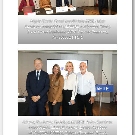
Μαρία Γάτσου, Γενική Διευθύντρια
ΣΕΤΕ
, Αγάπη
Σμπώκου, Αντιπρόεδρος ΔΣ
ΣΕΤΕ
, Αλέξανδρος Θάνος,
Εντεταλμένος Σύμβουλος
ΣΕΤΕ
, Γιάννης Παράσχης,
Πρόεδρος ΔΣ
ΣΕΤΕ
Γιάννης Παράσχης, Πρόεδρος ΔΣ
ΣΕΤΕ
, Αγάπη Σμπώκου,
Αντιπρόεδρος ΔΣ
ΣΕΤΕ
, Ιωάννα Δρέττα, Πρόεδρος
MARKETING GREECE, Γιώργος Βερνίκος, Γενικός