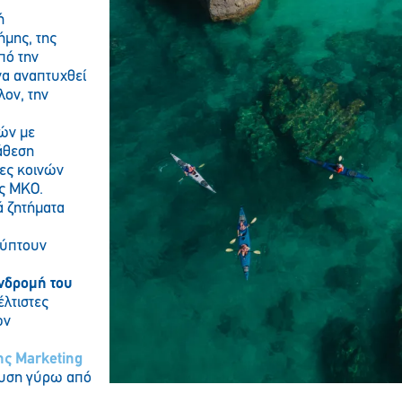
ή
ήμης, της
πό την
α αναπτυχθεί
λον, την
ών με
τάθεση
ίες κοινών
ις ΜΚΟ.
ά ζητήματα
λύπτουν
νδρομή του
έλτιστες
ων
ης Marketing
δευση γύρω από