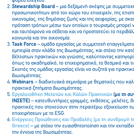
φορέα ελέγχου.
Stewardship Board
– μια δεξαμενή σκέψης με συμμετοχ
προσωπικοτήτων από τον χώρο του επιχειρείν, της επιστ
οικονομίας, της δημόσιας ζωής και της αειφορίας, με σκο
πρόταση τρόπων μέσω των οποίων ο τουρισμός μπορεί ν
και ταυτόχρονα να σέβεται και να προστατεύει το περιβάλ
κοινωνία και την οικονομία.
Task Force
– ομάδα εργασίας με συμμετοχή επαγγελματι
εμπειρία στον κλάδο της βιωσιμότητας, και στόχο την κα
βέλτιστων πρακτικών και γνώσης, καλύπτοντας κατηγορ
όπως το ακαδημαϊκό, το επιχειρηματικό, το θεσμικό και τ
Σκοπός της ομάδας εργασίας είναι να συζητά για πρακτικ
βιωσιμότητας.
Webinars
– διαδικτυακά σεμινάρια με θεματικές που κα
πρακτικά ζητήματα βιωσιμότητας.
Εργαλειοθήκη Μελετών και Καλών Πρακτικών
(με τη συ
ΙΝΣΕΤΕ)
– κατευθυντήριες γραμμές, εκθέσεις, μελέτες, β
πρακτικές που στοχεύουν στην περαιτέρω εξοικείωση τ
επιχειρήσεων με το ESG.
Ενέργειες Προώθησης και Προβολής
(με τη συνδρομή τ
Greece)
– με στόχο την ευαισθητοποίηση και την εκπαί
την έννοια της βιωσιμότητας.