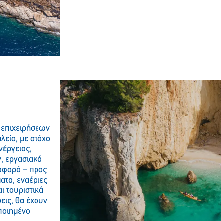
 επιχειρήσεων
λείο, με στόχο
νέργειας,
, εργασιακά
 αφορά – προς
ατα, εναέριες
ι τουριστικά
εις, θα έχουν
ποιημένο