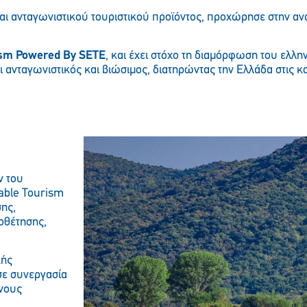
και ανταγωνιστικού τουριστικού προϊόντος, προχώρησε στην α
sm Powered By SETE
, και έχει στόχο τη διαμόρφωση του ελλη
ι ανταγωνιστικός και βιώσιμος, διατηρώντας την Ελλάδα στις κ
ν του
nable Tourism
ης,
οθέτησης,
κής
 σε συνεργασία
ένους