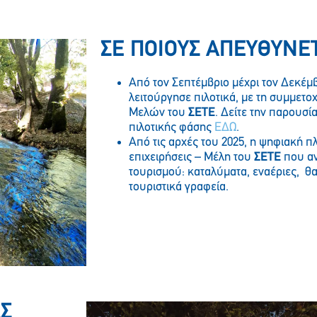
ΣΕ ΠΟΙΟΥΣ ΑΠΕΥΘΥΝΕ
Από τον Σεπτέμβριο μέχρι τον Δεκέμ
λειτούργησε πιλοτικά, με τη συμμετο
Μελών του
ΣΕΤΕ
. Δείτε την παρουσί
πιλοτικής φάσης
ΕΔΩ
.
Από τις αρχές του 2025, η ψηφιακή πλ
επιχειρήσεις – Μέλη του
ΣΕΤΕ
που αν
τουρισμού: καταλύματα, εναέριες, θα
τουριστικά γραφεία.
Σ