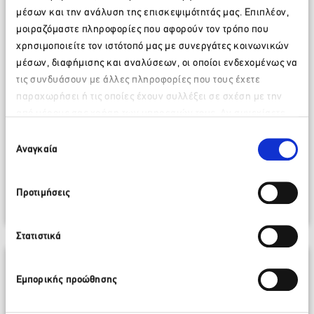
μέσων και την ανάλυση της επισκεψιμότητάς μας. Επιπλέον,
μοιραζόμαστε πληροφορίες που αφορούν τον τρόπο που
χρησιμοποιείτε τον ιστότοπό μας με συνεργάτες κοινωνικών
μέσων, διαφήμισης και αναλύσεων, οι οποίοι ενδεχομένως να
τις συνδυάσουν με άλλες πληροφορίες που τους έχετε
παραχωρήσει ή τις οποίες έχουν συλλέξει σε σχέση με την
από μέρους σας χρήση των υπηρεσιών τους. Αν συνεχίσετε
Παρακαλώ περιμένετε…
να χρησιμοποιείτε την ιστοσελίδα μας, συναινείτε στη χρήση
Επιλογή
Ο
ΣΕΤΕ
στο 1ο Amphipolis Forum
των Cookies μας.
Αναγκαία
συγκατάθεσης
16 Ιουλίου 2024
Προτιμήσεις
Περισσότερα
Στατιστικά
Εμπορικής προώθησης