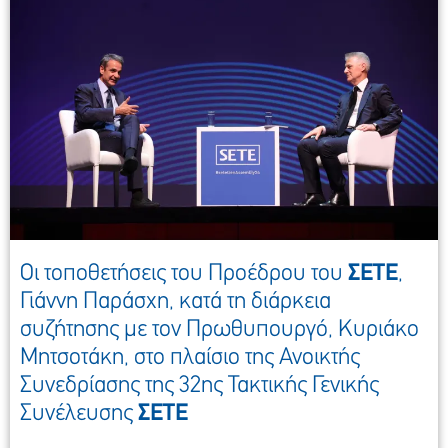
Οι τοποθετήσεις του Προέδρου του
ΣΕΤΕ
,
Γιάννη Παράσχη, κατά τη διάρκεια
συζήτησης με τον Πρωθυπουργό, Κυριάκο
Μητσοτάκη, στο πλαίσιο της Ανοικτής
Συνεδρίασης της 32ης Τακτικής Γενικής
Συνέλευσης
ΣΕΤΕ