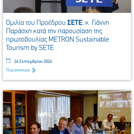
Ομιλία του Προέδρου
ΣΕΤΕ
, κ. Γιάννη
Παράσχη κατά την παρουσίαση της
πρωτοβουλίας METRON Sustainable
Tourism by SETE
26 Σεπτεμβρίου 2024
Περισσότερα