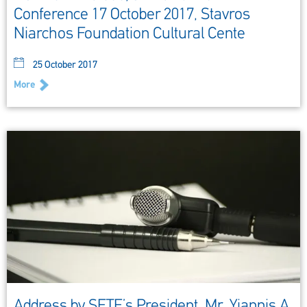
Conference 17 October 2017, Stavros
Niarchos Foundation Cultural Cente
25 October 2017
More
Address by SETE’s President, Mr. Yiannis A.