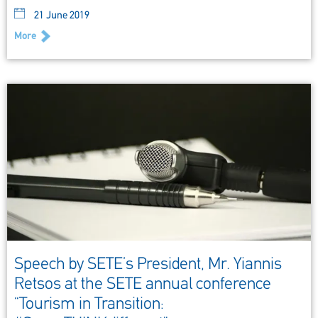
21 June 2019
More
Speech by SETE’s President, Mr. Yiannis
Retsos at the SETE annual conference
“Tourism in Transition: