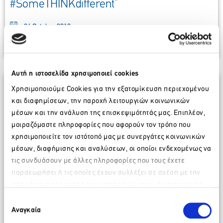
#SomeTHINKdifferent”
24 October 2018
More
Αυτή η ιστοσελίδα χρησιμοποιεί cookies
Χρησιμοποιούμε Cookies για την εξατομίκευση περιεχομένου
και διαφημίσεων, την παροχή λειτουργιών κοινωνικών
μέσων και την ανάλυση της επισκεψιμότητάς μας. Επιπλέον,
μοιραζόμαστε πληροφορίες που αφορούν τον τρόπο που
χρησιμοποιείτε τον ιστότοπό μας με συνεργάτες κοινωνικών
μέσων, διαφήμισης και αναλύσεων, οι οποίοι ενδεχομένως να
τις συνδυάσουν με άλλες πληροφορίες που τους έχετε
παραχωρήσει ή τις οποίες έχουν συλλέξει σε σχέση με την
από μέρους σας χρήση των υπηρεσιών τους. Αν συνεχίσετε
Please wait…
να χρησιμοποιείτε την ιστοσελίδα μας, συναινείτε στη χρήση
Speech by the President of SETE, Mr.
Επιλογή
των Cookies μας.
Αναγκαία
συγκατάθεσης
Yiannis Retsos, at the Open Session of the