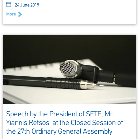
24 June 2019
More
Speech by the President of SETE, Mr.
Yiannis Retsos, at the Closed Session of
the 27th Ordinary General Assembly