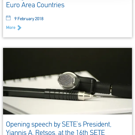
Euro Area Countries
9 February 2018
More
Opening speech by SETE’s President,
Yiannis A. Retsos, at the 16th SETE