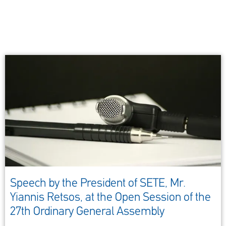
Speech by the President of SETE, Mr.
Yiannis Retsos, at the Open Session of the
27th Ordinary General Assembly