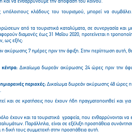
ή και να ενθαρρύνουμε την απόφαση του κοινού.
Παρακαλώ περιμένετε…
ς υπόλοιπους κλάδους του τουρισμού, μπορεί να συμβάλει
κυρώσεων από τα τουριστικά καταλύματα, σε συνεργασία και με
αφορούν διαμονές έως 31 Μαΐου 2020, προτείνεται
η τροποποί
ν,
ως εξής:
 ακύρωσης 7 ημέρες πριν την άφιξη. Στην περίπτωση αυτή, θ
 κέντρα
:
Δικαίωμα δωρεάν ακύρωσης 24 ώρες πριν την άφιξ
-ημιορειν
ές
περιοχ
ές
:
Δικαίωμα δωρεάν ακύρωσης 48 ώρες πρι
.
ί και σε κρατήσεις που έχουν ήδη πραγματοποιηθεί και για 
όλο έχουν και τα τουριστικά
γραφεία, που ενθαρρύνονται να
ταλυμάτων. Παράλληλα, είναι σε εξέλιξη προσπάθεια συνάντη
 η δική τους συμμετοχή στην προσπάθεια αυτή.