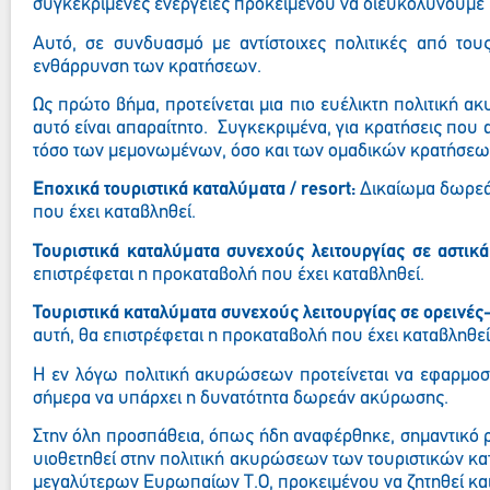
συγκεκριμένες ενέργειες προκειμένου να διευκολύνουμε 
Αυτό, σε συνδυασμό με αντίστοιχες πολιτικές από του
ενθάρρυνση των κρατήσεων.
Ως πρώτο βήμα, προτείνεται μια πιο ευέλικτη πολιτική α
αυτό είναι απαραίτητο.
Σ
υγκεκριμένα, για κρατήσεις που 
τόσο των μεμονωμένων, όσο και των ομαδικών κρατήσεω
Εποχικά
τουριστικά καταλύματα
/ resort:
Δικαίωμα δωρεάν
που έχει καταβληθεί.
Τουριστικά καταλύματα συνεχούς λειτουργίας σε αστικά
επιστρέφεται η προκαταβολή που έχει καταβληθεί.
Τουριστικά καταλύματα
συνεχούς λειτουργίας
σε
ορειν
ές
αυτή, θα επιστρέφεται η προκαταβολή που έχει καταβληθεί
Η εν λόγω πολιτική ακυρώσεων προτείνεται να εφαρμοστε
σήμερα να υπάρχει η δυνατότητα δωρεάν ακύρωσης.
Στην όλη προσπάθεια, όπως ήδη αναφέρθηκε, σημαντικό ρ
υιοθετηθεί
στην πολιτική ακυρώσεων των τουριστικών κα
μεγαλύτερων Ευρωπαίων Τ.Ο, προκειμένου να ζητηθεί και