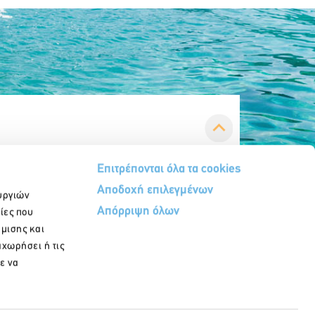
Επιτρέπονται όλα τα cookies
Αποδοχή επιλεγμένων
υργιών
Απόρριψη όλων
ίες που
ήμισης και
αχωρήσει ή τις
Εγγραφή στο newsletter
ε να