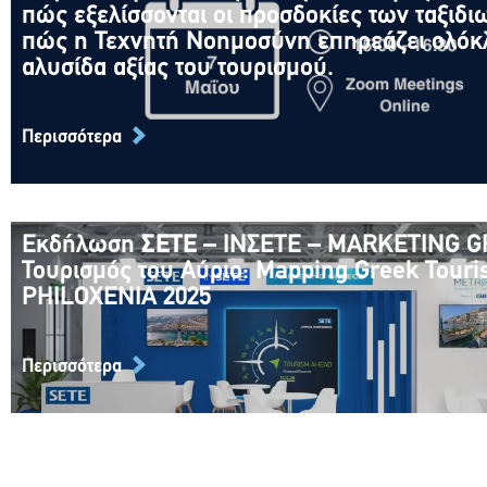
ταξιδιών, πώς εξελίσσονται οι προσδοκίες
πώς εξελίσσονται οι προσδοκίες των ταξιδι
ταξιδιωτών, και πώς η Τεχνητή Νοημοσύν
πώς η Τεχνητή Νοημοσύνη επηρεάζει ολόκ
επηρεάζει ολόκληρη την αλυσίδα αξίας το
αλυσίδα αξίας του τουρισμού.
τουρισμού.
7 Μαΐου 2026
Περισσότερα
Περισσότερα
Εκδήλωση
ΣΕΤΕ
– ΙΝΣΕΤΕ – MARKETING G
Εκδήλωση
ΣΕΤΕ
– ΙΝΣΕΤΕ – MARKETING 
Τουρισμός του Αύριο: Mapping Greek Touri
“Ο Τουρισμός του Αύριο: Mapping Greek T
PHILOXENIA 2025
PHILOXENIA 2025
14 Νοεμβρίου 2025
Περισσότερα
Περισσότερα