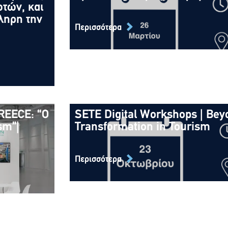
 των
Το πρώτο βήμα προς τη χρημ
ωτών, και
η
26 Μαρτίου 2026
ληρη την
υ
Περισσότερα
Περισσότερα
REECE: “Ο
SETE Digital Workshops | Beyo
GREECE:
SETE Digital Workshops | Bey
sm”|
Transformation in Tourism
ourism”|
Driven Transformation in To
23 Οκτωβρίου 2025
Περισσότερα
Περισσότερα