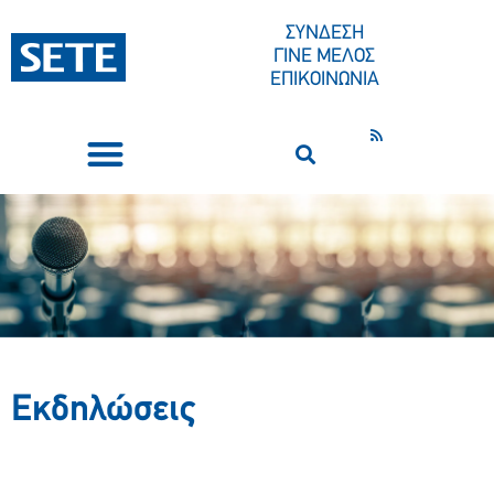
ΣΥΝΔΕΣΗ
ΓΙΝΕ ΜΕΛΟΣ
ΕΠΙΚΟΙΝΩΝΙΑ
ΣΥΝΕΔΡΙΑ-ΕΚΔΗΛΩΣΕΙΣ
ΠΟΙΟΙ ΕΙΜΑΣΤΕ
ΚΕΝΤΡΟ ΤΥΠΟΥ
Repository: ΟΜΙΛΙΕΣ
&AMP; ΔΗΛΩΣΕΙΣ EL
Εκδηλώσεις