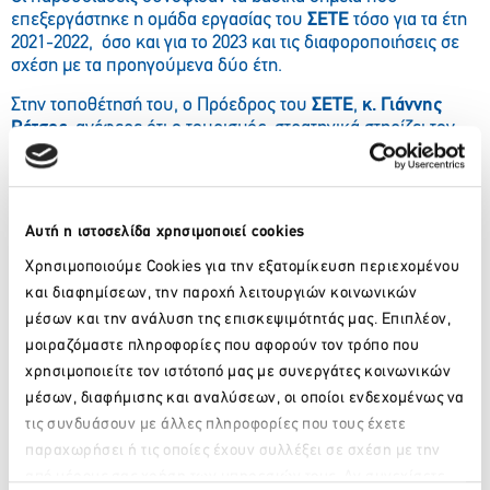
επεξεργάστηκε η ομάδα εργασίας του
ΣΕΤΕ
τόσο για τα έτη
2021-2022, όσο και για το 2023 και τις διαφοροποιήσεις σε
σχέση με τα προηγούμενα δύο έτη.
Στην τοποθέτησή του, ο Πρόεδρος του
ΣΕΤΕ
,
κ. Γιάννης
Ρέτσος
, ανέφερε ότι ο τουρισμός στρατηγικά στηρίζει τον
ψηφιακό εκσυγχρονισμό της δημόσιας διοίκησης και
ειδικότερα της φορολογικής αρχής. Έτσι, ενισχύεται ο υγιής
ανταγωνισμός, ενώ παράλληλα με την αύξηση της
φορολογητέας ύλης δημιουργούνται και προϋποθέσεις
Αυτή η ιστοσελίδα χρησιμοποιεί cookies
νέων φοροελαφρύνσεων για τις εταιρείες, ενισχύοντας την
ανταγωνιστικότητά τους.
Χρησιμοποιούμε Cookies για την εξατομίκευση περιεχομένου
και διαφημίσεων, την παροχή λειτουργιών κοινωνικών
Ο Διοικητής της ΑΑΔΕ,
κ. Γιώργος Πιτσιλής
σημείωσε
μέσων και την ανάλυση της επισκεψιμότητάς μας. Επιπλέον,
μεταξύ άλλων τα εξής: «Το έργο αυτό είναι σημαντικό για
μοιραζόμαστε πληροφορίες που αφορούν τον τρόπο που
όλους μας. Θέλω να σας ευχαριστώ όλους σας και κυρίως
τον Πρόεδρο του
ΣΕΤΕ
, κ. Γιάννη Ρέτσο για την πολύ θερμή
χρησιμοποιείτε τον ιστότοπό μας με συνεργάτες κοινωνικών
και έμπρακτη στήριξη στο έργο το οποίο θα έλεγα ότι μόνο
μέσων, διαφήμισης και αναλύσεων, οι οποίοι ενδεχομένως να
καλό κάνει. Εργαζόμαστε ώστε το εργαλείο αυτό να
τις συνδυάσουν με άλλες πληροφορίες που τους έχετε
απλοποιηθεί και να διευκολύνει ακόμη περισσότερο».
παραχωρήσει ή τις οποίες έχουν συλλέξει σε σχέση με την
από μέρους σας χρήση των υπηρεσιών τους. Αν συνεχίσετε
Στο workshop τοποθετήθηκαν επίσης, οι κ.κ.
Κώστας