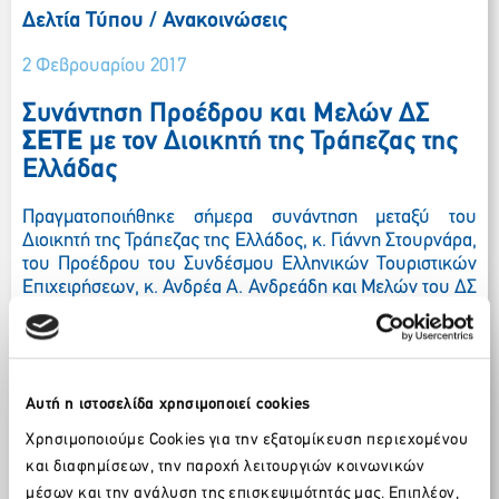
Δελτία Τύπου / Ανακοινώσεις
2 Φεβρουαρίου 2017
Συνάντηση Προέδρου και Μελών ΔΣ
ΣΕΤΕ
με τον Διοικητή της Τράπεζας της
Ελλάδας
Πραγματοποιήθηκε σήμερα συνάντηση μεταξύ του
Διοικητή της Τράπεζας της Ελλάδος, κ. Γιάννη Στουρνάρα,
του Προέδρου του Συνδέσμου Ελληνικών Τουριστικών
Επιχειρήσεων, κ. Ανδρέα Α. Ανδρεάδη και Μελών του ΔΣ
του
ΣΕΤΕ
. Στην ατζέντα της συνάντησης
συμπεριελήφθησαν όλα τα καίρια ζητήματα που
απασχολούν τον τουριστικό τομέα, σε ότι αφορά στην
συμβολή του στις επενδύσεις, στην ανάπτυξη, στην
απασχόληση, στη διαφύλαξη της επιχειρησιακής του
Αυτή η ιστοσελίδα χρησιμοποιεί cookies
ικανότητας και στην ανάκτηση της ανταγωνιστικότητάς
Χρησιμοποιούμε Cookies για την εξατομίκευση περιεχομένου
του.
και διαφημίσεων, την παροχή λειτουργιών κοινωνικών
Συζητήθηκε επίσης ότι σύμφωνα με τα στοιχεία των
μέσων και την ανάλυση της επισκεψιμότητάς μας. Επιπλέον,