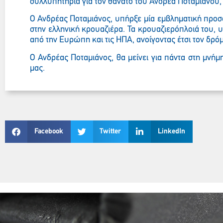
συλλυπητήρια για τον θάνατο του Ανδρέα Ποταμιάνου, σ
Ο Ανδρέας Ποταμιάνος, υπήρξε μία εμβληματική προσ
στην ελληνική κρουαζιέρα. Τα κρουαζιερόπλοιά του, 
από την Ευρώπη και τις ΗΠΑ, ανοίγοντας έτσι τον δρόμ
Ο Ανδρέας Ποταμιάνος, θα μείνει για πάντα στη μνήμ
μας.
Facebook
Twitter
LinkedIn