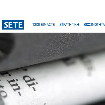
ΠΟΙΟΙ ΕΙΜΑΣΤΕ
ΣΤΡΑΤΗΓΙΚΗ
ΒΙΩΣΙΜΟΤΗΤΑ
Σχετικά με το πρόγραμμα voucher 10.000 θέσεων εργασίας