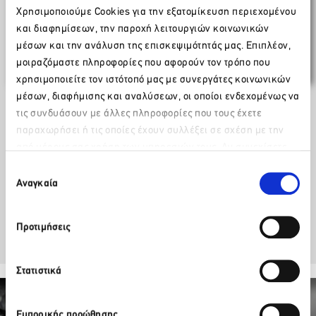
Χρησιμοποιούμε Cookies για την εξατομίκευση περιεχομένου
Προτάσεις της Ευρωπαϊκής Επιτροπής
και διαφημίσεων, την παροχή λειτουργιών κοινωνικών
σχετικά με τη διευκόλυνση χορήγησης
μέσων και την ανάλυση της επισκεψιμότητάς μας. Επιπλέον,
visa
μοιραζόμαστε πληροφορίες που αφορούν τον τρόπο που
χρησιμοποιείτε τον ιστότοπό μας με συνεργάτες κοινωνικών
μέσων, διαφήμισης και αναλύσεων, οι οποίοι ενδεχομένως να
τις συνδυάσουν με άλλες πληροφορίες που τους έχετε
παραχωρήσει ή τις οποίες έχουν συλλέξει σε σχέση με την
από μέρους σας χρήση των υπηρεσιών τους. Αν συνεχίσετε
Κατεβάστε το επισυναπτόμενο
Παρακαλώ περιμένετε…
να χρησιμοποιείτε την ιστοσελίδα μας, συναινείτε στη χρήση
Επιλογή
των Cookies μας.
Αναγκαία
συγκατάθεσης
Facebook
Twitter
LinkedIn
Προτιμήσεις
Στατιστικά
Εμπορικής προώθησης