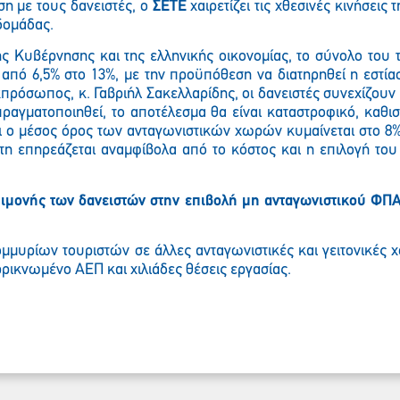
ση με τους δανειστές, ο
ΣΕΤΕ
χαιρετίζει τις χθεσινές κινήσεις
δομάδας.
κής Κυβέρνησης και της ελληνικής οικονομίας, το σύνολο του 
Παρακαλώ περιμένετε…
πό 6,5% στο 13%, με την προϋπόθεση να διατηρηθεί η εστία
ρόσωπος, κ. Γαβριήλ Σακελλαρίδης, οι δανειστές συνεχίζουν 
πραγματοποιηθεί, το αποτέλεσμα θα είναι καταστροφικό, καθισ
 ο μέσος όρος των ανταγωνιστικών χωρών κυμαίνεται στο 8%-1
η επηρεάζεται αναμφίβολα από το κόστος και η επιλογή του
ιμονής των δανειστών στην επιβολή μη ανταγωνιστικού ΦΠΑ 
ομμυρίων τουριστών σε άλλες ανταγωνιστικές και γειτονικές 
ρικνωμένο ΑΕΠ και χιλιάδες θέσεις εργασίας.