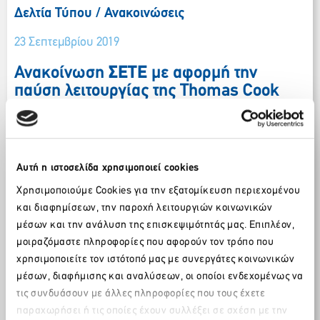
Δελτία Τύπου / Ανακοινώσεις
23 Σεπτεμβρίου 2019
Ανακοίνωση
ΣΕΤΕ
με αφορμή την
παύση λειτουργίας της Thomas Cook
Η παύση λειτουργιών της Thomas Cook, αποτελεί μια
πολύ δυσάρεστη εξέλιξη που απαιτεί τη γρήγορη και
αποτελεσματική αντιμετώπισή της.
Αυτή η ιστοσελίδα χρησιμοποιεί cookies
Η πολιτεία θα πρέπει να προχωρήσει άμεσα στην
ενημέρωση του τουριστικού κόσμου, για το πώς
Χρησιμοποιούμε Cookies για την εξατομίκευση περιεχομένου
διαμορφώνεται η κατάσταση από σήμερα όσον αφορά την
και διαφημίσεων, την παροχή λειτουργιών κοινωνικών
Thomas Cook UK, αλλά και για το τι ακριβώς ισχύει με
μέσων και την ανάλυση της επισκεψιμότητάς μας. Επιπλέον,
τις άλλες αγορές (Γερμανία, Ολλανδία, Βέλγιο,
μοιραζόμαστε πληροφορίες που αφορούν τον τρόπο που
Σκανδιναβία). Παράλληλα, θα πρέπει να σχεδιάσει και να
χρησιμοποιείτε τον ιστότοπό μας με συνεργάτες κοινωνικών
ανακοινώσει συγκεκριμένα μέτρα για την απορρόφηση
μέσων, διαφήμισης και αναλύσεων, οι οποίοι ενδεχομένως να
των προβλημάτων που θα προκύψουν στις τουριστικές
τις συνδυάσουν με άλλες πληροφορίες που τους έχετε
επιχειρήσεις.
παραχωρήσει ή τις οποίες έχουν συλλέξει σε σχέση με την