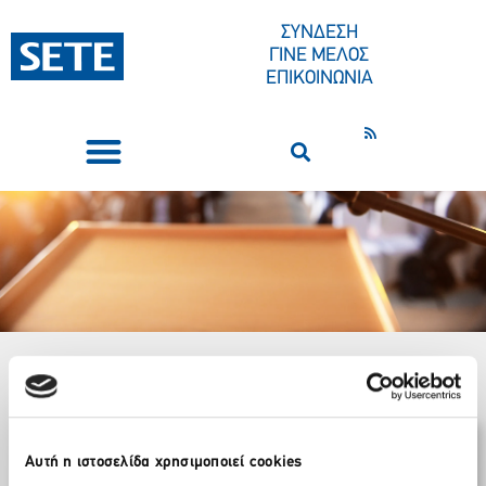
ΣΥΝΔΕΣΗ
ΓΙΝΕ ΜΕΛΟΣ
ΕΠΙΚΟΙΝΩΝΙΑ
ΣΥΝΕΔΡΙΑ-ΕΚΔΗΛΩΣΕΙΣ
ΠΟΙΟΙ ΕΙΜΑΣΤΕ
ΚΕΝΤΡΟ ΤΥΠΟΥ
Αρχική
Δελτία Τύπου / Ανακοινώσεις
»
»
Ο Τουρισμός στο Εθνικό
Αυτή η ιστοσελίδα χρησιμοποιεί cookies
Συμβούλιο Ανταγωνιστικότητας & Ανάπτυξης