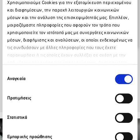
Χρησιμοποιούμε Cookies για την εξατομίκευση περιεχομένου
Δελτία Τύπου / Ανακοινώσεις
και διαφημίσεων, την παροχή λειτουργιών κοινωνικών
14 Οκτωβρίου 2014
μέσων και την ανάλυση της επισκεψιμότητάς μας. Επιπλέον,
μοιραζόμαστε πληροφορίες που αφορούν τον τρόπο που
Ο Τουρισμός στο Εθνικό Συμβούλιο
χρησιμοποιείτε τον ιστότοπό μας με συνεργάτες κοινωνικών
Ανταγωνιστικότητας & Ανάπτυξης
μέσων, διαφήμισης και αναλύσεων, οι οποίοι ενδεχομένως να
τις συνδυάσουν με άλλες πληροφορίες που τους έχετε
παραχωρήσει ή τις οποίες έχουν συλλέξει σε σχέση με την
Κατεβάστε το επισυναπτόμενο
από μέρους σας χρήση των υπηρεσιών τους. Αν συνεχίσετε
Παρακαλώ περιμένετε…
να χρησιμοποιείτε την ιστοσελίδα μας, συναινείτε στη χρήση
Επιλογή
των Cookies μας.
Αναγκαία
Facebook
Twitter
LinkedIn
συγκατάθεσης
Προτιμήσεις
Στατιστικά
Εμπορικής προώθησης