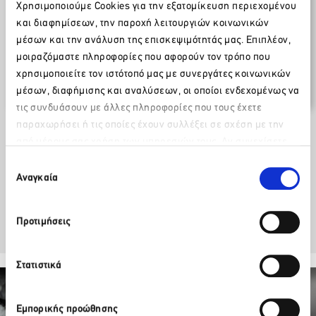
Χρησιμοποιούμε Cookies για την εξατομίκευση περιεχομένου
Δελτία Τύπου / Ανακοινώσεις
και διαφημίσεων, την παροχή λειτουργιών κοινωνικών
14 Οκτωβρίου 2014
μέσων και την ανάλυση της επισκεψιμότητάς μας. Επιπλέον,
μοιραζόμαστε πληροφορίες που αφορούν τον τρόπο που
Ο τουρισμός στην Εθνική Γενική
χρησιμοποιείτε τον ιστότοπό μας με συνεργάτες κοινωνικών
Συλλογική Σύμβαση Εργασίας
μέσων, διαφήμισης και αναλύσεων, οι οποίοι ενδεχομένως να
τις συνδυάσουν με άλλες πληροφορίες που τους έχετε
παραχωρήσει ή τις οποίες έχουν συλλέξει σε σχέση με την
Κατεβάστε το επισυναπτόμενο
από μέρους σας χρήση των υπηρεσιών τους. Αν συνεχίσετε
Παρακαλώ περιμένετε…
να χρησιμοποιείτε την ιστοσελίδα μας, συναινείτε στη χρήση
Επιλογή
των Cookies μας.
Αναγκαία
Facebook
Twitter
LinkedIn
συγκατάθεσης
Προτιμήσεις
Στατιστικά
Εμπορικής προώθησης