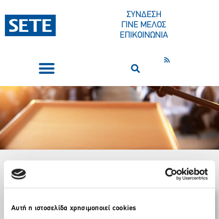
ΣΥΝΔΕΣΗ
ΓΙΝΕ ΜΕΛΟΣ
ΕΠΙΚΟΙΝΩΝΙΑ
ΣΥΝΕΔΡΙΑ-ΕΚΔΗΛΩΣΕΙΣ
ΠΟΙΟΙ ΕΙΜΑΣΤΕ
ΚΕΝΤΡΟ ΤΥΠΟΥ
Αρχική
Δελτία Τύπου / Ανακοινώσεις
»
»
Ο τουρισμός στην Εθνική Γενική
Αυτή η ιστοσελίδα χρησιμοποιεί cookies
Συλλογική Σύμβαση Εργασίας