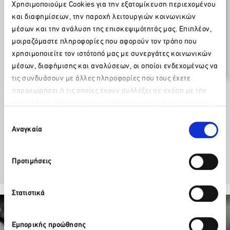
Χρησιμοποιούμε Cookies για την εξατομίκευση περιεχομένου
Δελτία Τύπου / Ανακοινώσεις
και διαφημίσεων, την παροχή λειτουργιών κοινωνικών
14 Οκτωβρίου 2014
μέσων και την ανάλυση της επισκεψιμότητάς μας. Επιπλέον,
μοιραζόμαστε πληροφορίες που αφορούν τον τρόπο που
Ο ρόλος της Τοπικής Αυτοδιοίκησης (ΤΑ)
χρησιμοποιείτε τον ιστότοπό μας με συνεργάτες κοινωνικών
στον Τουρισμό
μέσων, διαφήμισης και αναλύσεων, οι οποίοι ενδεχομένως να
τις συνδυάσουν με άλλες πληροφορίες που τους έχετε
παραχωρήσει ή τις οποίες έχουν συλλέξει σε σχέση με την
Κατεβάστε το επισυναπτόμενο
από μέρους σας χρήση των υπηρεσιών τους. Αν συνεχίσετε
Παρακαλώ περιμένετε…
να χρησιμοποιείτε την ιστοσελίδα μας, συναινείτε στη χρήση
Επιλογή
των Cookies μας.
Αναγκαία
Facebook
Twitter
LinkedIn
συγκατάθεσης
Προτιμήσεις
Στατιστικά
Εμπορικής προώθησης