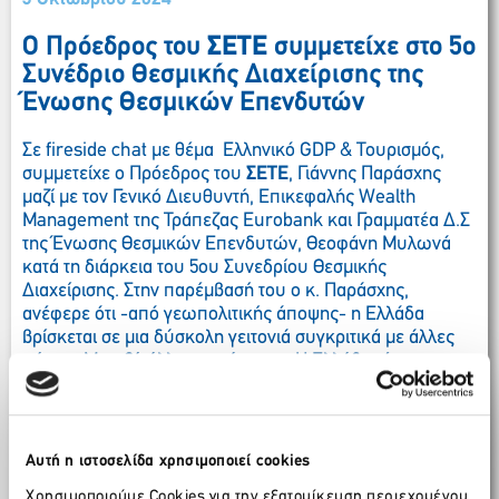
Ο Πρόεδρος του
ΣΕΤΕ
συμμετείχε στο 5ο
Συνέδριο Θεσμικής Διαχείρισης της
Ένωσης Θεσμικών Επενδυτών
Σε fireside chat με θέμα Ελληνικό GDP & Τουρισμός,
συμμετείχε ο Πρόεδρος του
ΣΕΤΕ
, Γιάννης Παράσχης
μαζί με τον Γενικό Διευθυντή, Επικεφαλής Wealth
Management της Τράπεζας Eurobank και Γραμματέα Δ.Σ
της Ένωσης Θεσμικών Επενδυτών, Θεοφάνη Μυλωνά
κατά τη διάρκεια του 5ου Συνεδρίου Θεσμικής
Διαχείρισης. Στην παρέμβασή του ο κ. Παράσχης,
ανέφερε ότι -από γεωπολιτικής άποψης- η Ελλάδα
βρίσκεται σε μια δύσκολη γειτονιά συγκριτικά με άλλες
χώρες. Μεταξύ άλλων, ανάφερε: «Η Ελλάδα είναι μια
χώρα του ευρώ, δεν είναι μια φθηνή χώρα. Στόχος είναι
το value for money. Από το 2023, ο τουρισμός συνέβαλε
με 5 δισ., ήτοι 2,5 δισ. ως καθαρή εγχώρια προστιθέμενη
αξία. Ο κλάδος συμβάλλει ουσιαστικά στο ΑΕΠ, όσον
Αυτή η ιστοσελίδα χρησιμοποιεί cookies
αφορά το θέμα των επενδύσεων. Είναι όμως σημαντικό
Χρησιμοποιούμε Cookies για την εξατομίκευση περιεχομένου