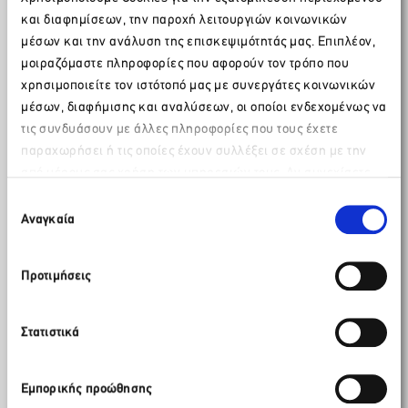
να γίνουν συγκεκριμένα πράγματα, όσον αφορά τις
υποδομές. Χρειαζόμαστε αλλαγή του αναπτυξιακού
και διαφημίσεων, την παροχή λειτουργιών κοινωνικών
μοντέλου της χώρας. Καταθέσαμε στην κυβέρνηση ένα
μέσων και την ανάλυση της επισκεψιμότητάς μας. Επιπλέον,
στρατηγικό σχέδιο για την ανάπτυξη έως το 2030, με
μοιραζόμαστε πληροφορίες που αφορούν τον τρόπο που
στοχευμένες δράσεις, για να μπορέσουμε να
χρησιμοποιείτε τον ιστότοπό μας με συνεργάτες κοινωνικών
αμβλύνουμε το αναπτυξιακό μοντέλο, να πάμε σε
μέσων, διαφήμισης και αναλύσεων, οι οποίοι ενδεχομένως να
περισσότερες περιοχές και περισσότερους μήνες».
τις συνδυάσουν με άλλες πληροφορίες που τους έχετε
Μπορείτε να παρακολουθήσετε
εδώ
, το fireside chat.
παραχωρήσει ή τις οποίες έχουν συλλέξει σε σχέση με την
από μέρους σας χρήση των υπηρεσιών τους. Αν συνεχίσετε
Παρακαλώ περιμένετε…
να χρησιμοποιείτε την ιστοσελίδα μας, συναινείτε στη χρήση
Επιλογή
των Cookies μας.
Αναγκαία
συγκατάθεσης
Προτιμήσεις
Στατιστικά
Εμπορικής προώθησης