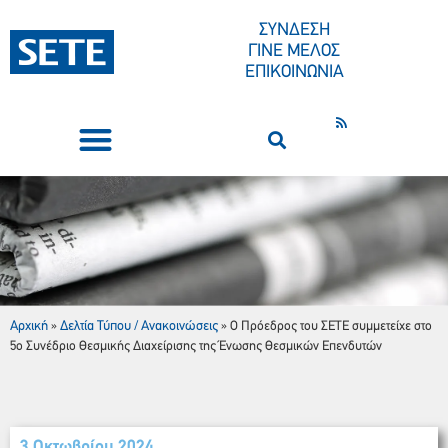
ΣΥΝΔΕΣΗ
ΓΙΝΕ ΜΕΛΟΣ
ΕΠΙΚΟΙΝΩΝΙΑ
ΣΥΝΕΔΡΙΑ-ΕΚΔΗΛΩΣΕΙΣ
ΠΟΙΟΙ ΕΙΜΑΣΤΕ
ΚΕΝΤΡΟ ΤΥΠΟΥ
Ο Πρόεδρος του
ΣΕΤΕ
συμμετείχε στο 5ο Συνέδριο Θεσμικής Διαχείρισης της Ένωσης Θεσμικών Επενδυτών
Αρχική
Δελτία Τύπου / Ανακοινώσεις
»
»
Ο Πρόεδρος του ΣΕΤΕ συμμετείχε στο
5ο Συνέδριο Θεσμικής Διαχείρισης της Ένωσης Θεσμικών Επενδυτών
3 Οκτωβρίου 2024