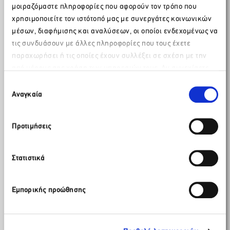
Κλείνοντας την τοποθέτησή του, ο κ. Ρέτσος σημείωσε
μοιραζόμαστε πληροφορίες που αφορούν τον τρόπο που
μεταξύ άλλων: «Ο ελληνικός τουρισμός προσαρμόζεται
χρησιμοποιείτε τον ιστότοπό μας με συνεργάτες κοινωνικών
στα δεδομένα, έχει αντοχές, αντιδρά άμεσα και στο τέλος
μέσων, διαφήμισης και αναλύσεων, οι οποίοι ενδεχομένως να
βγαίνει νικητής».
τις συνδυάσουν με άλλες πληροφορίες που τους έχετε
Την συζήτηση με τους δημοσιογράφους συντόνισε η
παραχωρήσει ή τις οποίες έχουν συλλέξει σε σχέση με την
Μαρία Γάτσου, Γενική Διευθύντρια
ΣΕΤΕ
.
από μέρους σας χρήση των υπηρεσιών τους. Αν συνεχίσετε
Παρακαλώ περιμένετε…
να χρησιμοποιείτε την ιστοσελίδα μας, συναινείτε στη χρήση
Επιλογή
των Cookies μας.
Αναγκαία
συγκατάθεσης
Προτιμήσεις
Στατιστικά
Εμπορικής προώθησης