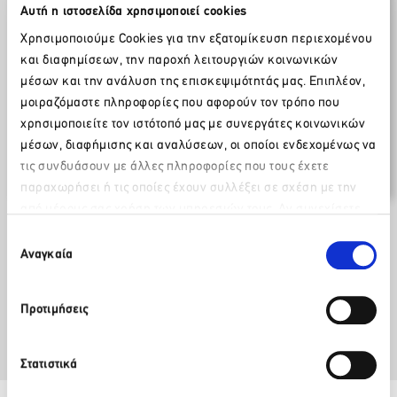
Αυτή η ιστοσελίδα χρησιμοποιεί cookies
Δελτία Τύπου / Ανακοινώσεις
Χρησιμοποιούμε Cookies για την εξατομίκευση περιεχομένου
και διαφημίσεων, την παροχή λειτουργιών κοινωνικών
14 Οκτωβρίου 2014
μέσων και την ανάλυση της επισκεψιμότητάς μας. Επιπλέον,
μοιραζόμαστε πληροφορίες που αφορούν τον τρόπο που
Κοινοποίηση επιστολής – απάντησης
χρησιμοποιείτε τον ιστότοπό μας με συνεργάτες κοινωνικών
στην εξώδικο διαμαρτυρία του
μέσων, διαφήμισης και αναλύσεων, οι οποίοι ενδεχομένως να
Προέδρου των Ολυμπιακών
τις συνδυάσουν με άλλες πληροφορίες που τους έχετε
Αερογραμμών, κ. Π. Παπαγεωργίου
παραχωρήσει ή τις οποίες έχουν συλλέξει σε σχέση με την
από μέρους σας χρήση των υπηρεσιών τους. Αν συνεχίσετε
Παρακαλώ περιμένετε…
να χρησιμοποιείτε την ιστοσελίδα μας, συναινείτε στη χρήση
Επιλογή
Κατεβάστε το επισυναπτόμενο
των Cookies μας.
Αναγκαία
συγκατάθεσης
Facebook
Twitter
LinkedIn
Προτιμήσεις
Στατιστικά