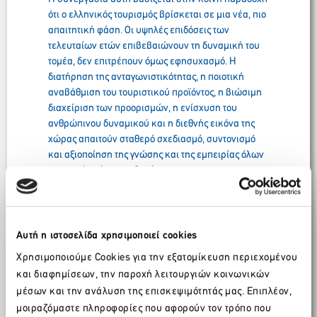
ότι ο ελληνικός τουρισμός βρίσκεται σε μια νέα, πιο
απαιτητική φάση. Οι υψηλές επιδόσεις των
τελευταίων ετών επιβεβαιώνουν τη δυναμική του
τομέα, δεν επιτρέπουν όμως εφησυχασμό. Η
διατήρηση της ανταγωνιστικότητας, η ποιοτική
αναβάθμιση του τουριστικού προϊόντος, η βιώσιμη
διαχείριση των προορισμών, η ενίσχυση του
ανθρώπινου δυναμικού και η διεθνής εικόνα της
χώρας απαιτούν σταθερό σχεδιασμό, συντονισμό
και αξιοποίηση της γνώσης και της εμπειρίας όλων
των εμπλεκόμενων δυνάμεων.
Το κοινό πρόγραμμα δράσης αποτυπώνει
συγκεκριμένα πεδία συνεργασίας, στα οποία
μπορούν να συνδεθούν τα έργα και οι
Αυτή η ιστοσελίδα χρησιμοποιεί cookies
πρωτοβουλίες του Υπουργείου Τουρισμού και του
Χρησιμοποιούμε Cookies για την εξατομίκευση περιεχομένου
Ελληνικού Οργανισμού Τουρισμού με την
και διαφημίσεων, την παροχή λειτουργιών κοινωνικών
τεχνογνωσία, τα δεδομένα, τα εργαλεία και την
μέσων και την ανάλυση της επισκεψιμότητάς μας. Επιπλέον,
εμπειρία του
ΣΕΤΕ
, του ΙΝΣΕΤΕ και της Marketing
μοιραζόμαστε πληροφορίες που αφορούν τον τρόπο που
Greece.