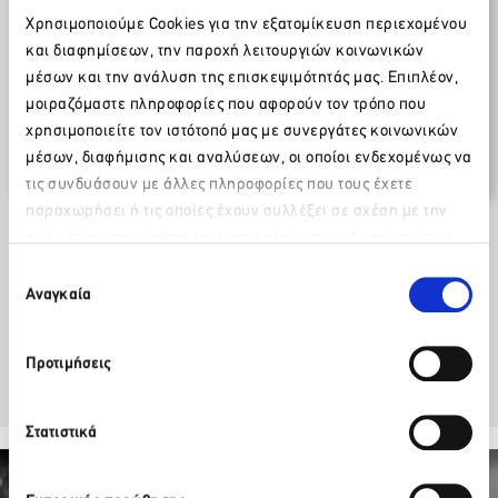
Δελτία Τύπου / Ανακοινώσεις
Χρησιμοποιούμε Cookies για την εξατομίκευση περιεχομένου
και διαφημίσεων, την παροχή λειτουργιών κοινωνικών
14 Οκτωβρίου 2014
μέσων και την ανάλυση της επισκεψιμότητάς μας. Επιπλέον,
μοιραζόμαστε πληροφορίες που αφορούν τον τρόπο που
Η χώρα μας κινδυνεύει άμεσα με νέα
χρησιμοποιείτε τον ιστότοπό μας με συνεργάτες κοινωνικών
καταστροφή, ανάλογη της
μέσων, διαφήμισης και αναλύσεων, οι οποίοι ενδεχομένως να
Μικρασιατικής
τις συνδυάσουν με άλλες πληροφορίες που τους έχετε
παραχωρήσει ή τις οποίες έχουν συλλέξει σε σχέση με την
από μέρους σας χρήση των υπηρεσιών τους. Αν συνεχίσετε
Κατεβάστε το επισυναπτόμενο
Παρακαλώ περιμένετε…
να χρησιμοποιείτε την ιστοσελίδα μας, συναινείτε στη χρήση
Επιλογή
των Cookies μας.
Αναγκαία
συγκατάθεσης
Facebook
Twitter
LinkedIn
Προτιμήσεις
Στατιστικά