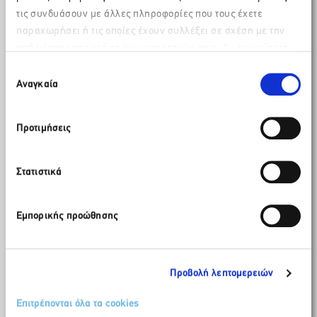
τις συνδυάσουν με άλλες πληροφορίες που τους έχετε
παραχωρήσει ή τις οποίες έχουν συλλέξει σε σχέση με την
από μέρους σας χρήση των υπηρεσιών τους. Αν συνεχίσετε
Παρακαλώ περιμένετε…
να χρησιμοποιείτε την ιστοσελίδα μας, συναινείτε στη χρήση
Επιλογή
των Cookies μας.
Αναγκαία
συγκατάθεσης
Προτιμήσεις
Στατιστικά
Εμπορικής προώθησης
Προβολή λεπτομερειών
Επιτρέπονται όλα τα cookies