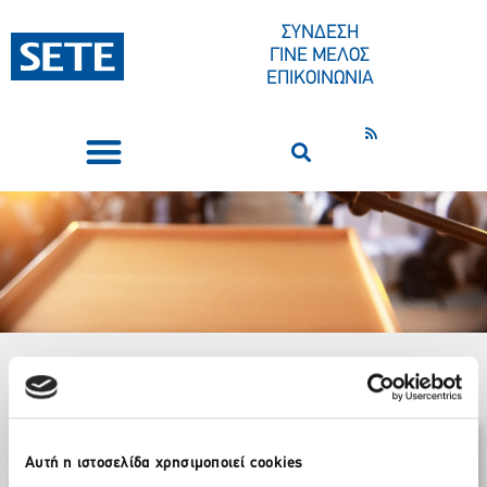
ΣΥΝΔΕΣΗ
ΓΙΝΕ ΜΕΛΟΣ
ΕΠΙΚΟΙΝΩΝΙΑ
ΣΥΝΕΔΡΙΑ-ΕΚΔΗΛΩΣΕΙΣ
ΠΟΙΟΙ ΕΙΜΑΣΤΕ
ΚΕΝΤΡΟ ΤΥΠΟΥ
Αρχική
Δελτία Τύπου / Ανακοινώσεις
»
»
Άμεση εφαρμογή μορατόριουμ για
Αυτή η ιστοσελίδα χρησιμοποιεί cookies
αποφυγή νέων επεισοδίων