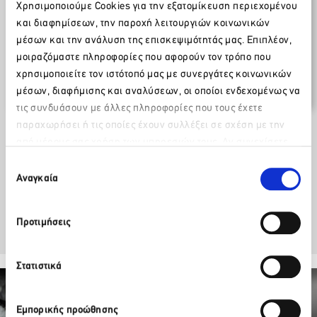
Χρησιμοποιούμε Cookies για την εξατομίκευση περιεχομένου
Δελτία Τύπου / Ανακοινώσεις
και διαφημίσεων, την παροχή λειτουργιών κοινωνικών
14 Οκτωβρίου 2014
μέσων και την ανάλυση της επισκεψιμότητάς μας. Επιπλέον,
μοιραζόμαστε πληροφορίες που αφορούν τον τρόπο που
Άμεση εφαρμογή μορατόριουμ για
χρησιμοποιείτε τον ιστότοπό μας με συνεργάτες κοινωνικών
αποφυγή νέων επεισοδίων
μέσων, διαφήμισης και αναλύσεων, οι οποίοι ενδεχομένως να
τις συνδυάσουν με άλλες πληροφορίες που τους έχετε
παραχωρήσει ή τις οποίες έχουν συλλέξει σε σχέση με την
Κατεβάστε το επισυναπτόμενο
από μέρους σας χρήση των υπηρεσιών τους. Αν συνεχίσετε
Παρακαλώ περιμένετε…
να χρησιμοποιείτε την ιστοσελίδα μας, συναινείτε στη χρήση
Επιλογή
των Cookies μας.
Αναγκαία
Facebook
Twitter
LinkedIn
συγκατάθεσης
Προτιμήσεις
Στατιστικά
Εμπορικής προώθησης