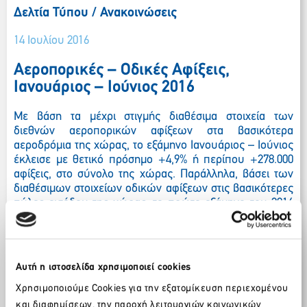
Δελτία Τύπου / Ανακοινώσεις
14 Ιουλίου 2016
Αεροπορικές – Οδικές Αφίξεις,
Ιανουάριος – Ιούνιος 2016
Με βάση τα μέχρι στιγμής διαθέσιμα στοιχεία των
διεθνών αεροπορικών αφίξεων στα βασικότερα
αεροδρόμια της χώρας, το εξάμηνο Ιανουάριος – Ιούνιος
έκλεισε με θετικό πρόσημο +4,9% ή περίπου +278.000
αφίξεις, στο σύνολο της χώρας. Παράλληλα, βάσει των
διαθέσιμων στοιχείων οδικών αφίξεων στις βασικότερες
πύλες εισόδου της χώρας, το πρώτο εξάμηνο του 2016
έκλεισε με πτώση -7,4% ή περίπου -337.000 αφίξεις σε
σχέση με το ίδιο διάστημα το 2015.
Ειδικότερα, η Κρήτη, το Ιόνιο και οι Κυκλάδες
Αυτή η ιστοσελίδα χρησιμοποιεί cookies
υποστηρίζουν δυναμικά το σύνολο διεθνών
αεροπορικών αφίξεων της χώρας με +11,1%, +9,7% και
Χρησιμοποιούμε Cookies για την εξατομίκευση περιεχομένου
+16% αντίστοιχα, σε σχέση με το αντίστοιχο διάστημα
και διαφημίσεων, την παροχή λειτουργιών κοινωνικών