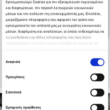
Χρησιμοποιούμε Cookies για την εξατομίκευση περιεχομένου
Δελτία Τύπου / Ανακοινώσεις
και διαφημίσεων, την παροχή λειτουργιών κοινωνικών
14 Οκτωβρίου 2014
μέσων και την ανάλυση της επισκεψιμότητάς μας. Επιπλέον,
μοιραζόμαστε πληροφορίες που αφορούν τον τρόπο που
10ο Συνέδριο “Τουρισμός & Ανάπτυξη”,
χρησιμοποιείτε τον ιστότοπό μας με συνεργάτες κοινωνικών
31 Οκτωβρίου & 1 Νοεμβρίου 2011
μέσων, διαφήμισης και αναλύσεων, οι οποίοι ενδεχομένως να
τις συνδυάσουν με άλλες πληροφορίες που τους έχετε
παραχωρήσει ή τις οποίες έχουν συλλέξει σε σχέση με την
Κατεβάστε το επισυναπτόμενο
από μέρους σας χρήση των υπηρεσιών τους. Αν συνεχίσετε
Παρακαλώ περιμένετε…
να χρησιμοποιείτε την ιστοσελίδα μας, συναινείτε στη χρήση
Επιλογή
των Cookies μας.
Αναγκαία
Facebook
Twitter
LinkedIn
συγκατάθεσης
Προτιμήσεις
Στατιστικά
Εμπορικής προώθησης