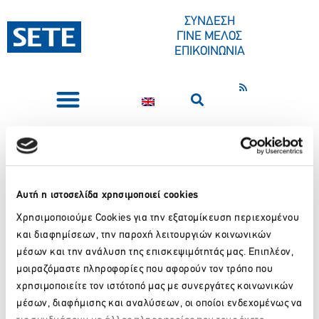
ΣΤΟ
ΠΕΡΙΕΧΌΜΕΝΟ
ΣΥΝΔΕΣΗ
ΓΙΝΕ ΜΕΛΟΣ
ΕΠΙΚΟΙΝΩΝΙΑ
ΣΥΝΕΔΡΙΑ-ΕΚΔΗΛΩΣΕΙΣ
ΠΟΙΟΙ ΕΙΜΑΣΤΕ
ΚΕΝΤΡΟ ΤΥΠΟΥ
Ηλέκτρα Καλούδη
Η Ηλέκτρα έχει εργαστεί σε Τμήματα Δημοσίων Σχέσεων
Αυτή η ιστοσελίδα χρησιμοποιεί cookies
σημαντικών επιχειρήσεων, όπως το STAR Channel, η DIALOGUE
Χρησιμοποιούμε Cookies για την εξατομίκευση περιεχομένου
PR, η Longchamp και η VML. Τον Σεπτέμβριο του 2020 ανέλαβε
και διαφημίσεων, την παροχή λειτουργιών κοινωνικών
την οικογενειακή εταιρεία επικοινωνίας Contact Communications.
μέσων και την ανάλυση της επισκεψιμότητάς μας. Επιπλέον,
Tο 2022 ανέλαβε Σύμβουλος Επικοινωνίας του Υφυπουργού
μοιραζόμαστε πληροφορίες που αφορούν τον τρόπο που
Σύγχρονου Πολιτισμού στο Υπουργείο Πολιτισμού έως τη λήξη της
χρησιμοποιείτε τον ιστότοπό μας με συνεργάτες κοινωνικών
θητείας του.
μέσων, διαφήμισης και αναλύσεων, οι οποίοι ενδεχομένως να