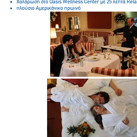
Χαλάρωση στο Oasis Wellness Center με 25 λεπτά Rela
πλούσιο Αμερικάνικο πρωινό