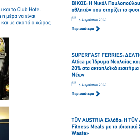
ΒΙΚΟΣ: Η Νικόλ Παυλοπούλου 
 και το Club Hotel
αθλητών που στηρίζει το φυσι
 η μέρα να είναι
6 Αυγούστου 2026
ς και με σκοπό ο χώρος
Περισσότερα
SUPERFAST FERRIES: ΔΕΛΤΙΟ
Attica με Ίδρυμα Νεολαίας κ
20% στα ακτοπλοϊκά εισιτήρι
Νέων
6 Αυγούστου 2026
Περισσότερα
TÜV AUSTRIA Ελλάδα: Η TÜV 
Fitness Meals με το ιδιωτικ
Waste»