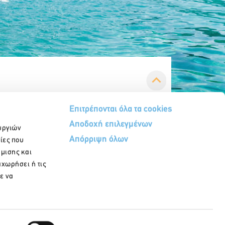
Επιτρέπονται όλα τα cookies
Αποδοχή επιλεγμένων
υργιών
Απόρριψη όλων
ίες που
ήμισης και
αχωρήσει ή τις
ε να
Εγγραφή στο newsletter