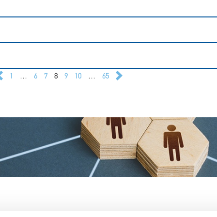
1
…
6
7
8
9
10
…
65