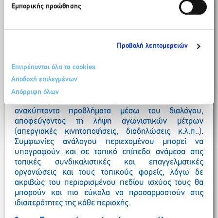
Εμπορικής προώθησης
κατά τους μήνες της υψηλής τουριστικής περιόδου,
που για τις περισσότερες περιοχές στην Ελλάδα
συμπίπτουν με την περίοδο από αρχές Μαΐου έως και
τέλη Σεπτεμβρίου, το μεν κράτος θα αποφεύγει να
Προβολή λεπτομερειών
προβαίνει στην υιοθέτηση νομοθετικών ρυθμίσεων
και τη λήψη μέτρων που πιθανόν να προκαλούν
Επιτρέπονται όλα τα cookies
αντιδράσεις και κινητοποιήσεις από το σύνολο ή και
Αποδοχή επιλεγμένων
συγκεκριμένες ομάδες εργαζομένων, επαγγελματιών
κ.λ.π., οι δε κοινωνικοί εταίροι, θα καταβάλουν κάθε
Απόρριψη όλων
δυνατή προσπάθεια, προκειμένου να επιλύουν τυχόν
ανακύπτοντα προβλήματα μέσω του διαλόγου,
αποφεύγοντας τη λήψη αγωνιστικών μέτρων
(απεργιακές κινητοποιήσεις, διαδηλώσεις κ.λ.π..).
Συμφωνίες ανάλογου περιεχομένου μπορεί να
υπογραφούν και σε τοπικό επίπεδο ανάμεσα στις
τοπικές συνδικαλιστικές και επαγγελματικές
οργανώσεις και τους τοπικούς φορείς, λόγω δε
ακριβώς του περιορισμένου πεδίου ισχύος τους θα
μπορούν και πιο εύκολα να προσαρμοστούν στις
ιδιαιτερότητες της κάθε περιοχής.