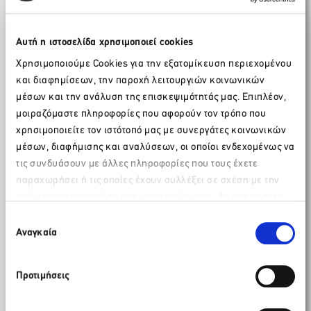
είναι οι εξής:
ΠΟΞ
–
ΠΑΝΕΛΛHΝΙΑ ΟΜΟΣΠΟΝΔΙΑ ΞΕΝΟΔΟΧΩΝ
Αυτή η ιστοσελίδα χρησιμοποιεί cookies
HATTA
– HELLENIC ASSOCIATION OF TRAVEL AND
Χρησιμοποιούμε Cookies για την εξατομίκευση περιεχομένου
TOURIST AGENCIES
και διαφημίσεων, την παροχή λειτουργιών κοινωνικών
ΣΕΤΚΕ
– ΣΥΝΟΜΟΣΠΟΝΔΙΑ ΕΠΙΧΕΙΡΗΜΑΤΙΩΝ
μέσων και την ανάλυση της επισκεψιμότητάς μας. Επιπλέον,
ΤΟΥΡΙΣΤΙΚΩΝ ΚΑΤΑΛΥΜΑΤΩΝ ΕΛΛΑΔΟΣ
μοιραζόμαστε πληροφορίες που αφορούν τον τρόπο που
χρησιμοποιείτε τον ιστότοπό μας με συνεργάτες κοινωνικών
ΓΕΠΟΕT
–
ΓΕΝΙΚΗ ΠΑΝΕΛΛΑΔΙΚΗ ΟΜΟΣΠΟΝΔΙΑ
μέσων, διαφήμισης και αναλύσεων, οι οποίοι ενδεχομένως να
ΕΠΙΧΕΙΡΗΣΕΩΝ ΤΟΥΡΙΣΜΟΥ
τις συνδυάσουν με άλλες πληροφορίες που τους έχετε
ΣΕΕΝ
–
ΣΥΝΔΕΣΜΟΣ ΕΠΙΧΕΙΡΗΣΕΩΝ ΕΠΙΒΑΤΗΓΟΥ
παραχωρήσει ή τις οποίες έχουν συλλέξει σε σχέση με την
ΝΑΥΤΙΛΙΑΣ
από μέρους σας χρήση των υπηρεσιών τους. Αν συνεχίσετε
Παρακαλώ περιμένετε…
ΕΠΕΣΤ
–
ΕΝΩΣΗ ΠΛΟΙΟΚΤΗΤΩΝ ΕΛΛΗΝΙΚΩΝ
να χρησιμοποιείτε την ιστοσελίδα μας, συναινείτε στη χρήση
Επιλογή
ΣΚΑΦΩΝ ΤΟΥΡΙΣΜΟΥ
των Cookies μας.
Αναγκαία
συγκατάθεσης
ΕΛΙΜΕ
– ΕΝΩΣΗ ΛΙΜΕΝΩΝ ΕΛΛΑΔΑΣ
Προτιμήσεις
ΕΕΑΕ
–
ΕΝΩΣΗ ΕΛΛΗΝΙΚΩΝ ΑΕΡΟΠΟΡΙΚΩΝ
ΕΤΑΙΡΙΩΝ