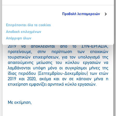
επιχειρήσεις να εντάσσουν τους εργαζομένους τους
στο ΣΥΝ-ΕΡΓΑΣΙΑ, αντί να θέτουν τις συμβάσεις
Προβολή λεπτομερειών
εργασίας τους σε αναστολή, όπως υποχρεώνονται εκ
των πραγμάτων να πράξουν εν προκειμένω.
Επιτρέπονται όλα τα cookies
Για την επίλυση του παραπάνω προβλήματος, που
Αποδοχή επιλεγμένων
οδηγεί στο παράδοξο επιχειρήσεις που τα έσοδά τους
Απόρριψη όλων
το 2020 δεν ξεπέρασαν το 20-30% των εσόδων του
2019 να αποκλείονται από το ΣΥΝ-ΕΡΓΑΣΙΑ,
προτείνουμε, στην περίπτωση των εποχικών
τουριστικών επιχειρήσεων, για τον υπολογισμό της
απαιτούμενης μείωσης του κύκλου εργασιών να
λαμβάνονται υπόψη μόνο οι συγκρίσιμοι μήνες της
ίδιας περιόδου (Σεπτεμβρίου-Δεκεμβρίου) των ετών
2019 και 2020, ακόμα και αν σε κάποιον μήνα η
επιχείρηση εμφανίζει αρνητικό κύκλο εργασιών.
Με εκτίμηση,