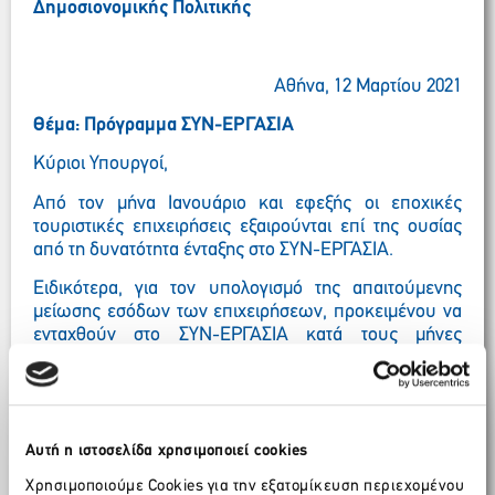
Δημοσιονομικής Πολιτικής
Αθήνα, 12 Μαρτίου 2021
Θέμα: Πρόγραμμα ΣΥΝ-ΕΡΓΑΣΙΑ
Κύριοι Υπουργοί,
Από τον μήνα Ιανουάριο και εφεξής οι εποχικές
τουριστικές επιχειρήσεις εξαιρούνται επί της ουσίας
από τη δυνατότητα ένταξης στο ΣΥΝ-ΕΡΓΑΣΙΑ.
Ειδικότερα, για τον υπολογισμό της απαιτούμενης
μείωσης εσόδων των επιχειρήσεων, προκειμένου να
ενταχθούν στο ΣΥΝ-ΕΡΓΑΣΙΑ κατά τους μήνες
Ιανουάριο έως Μάρτιο, συγκρίνεται ο κύκλος
εργασιών των μηνών Σεπτεμβρίου έως και
Δεκεμβρίου 2020 με αυτόν των αντίστοιχων μηνών
του έτους 2019. Αν όμως ο κύκλος εργασιών ενός εκ
των παραπάνω μηνών του έτους 2019 δεν είναι
Αυτή η ιστοσελίδα χρησιμοποιεί cookies
θετικός, λαμβάνεται υπόψη ο κύκλος εργασιών του
Χρησιμοποιούμε Cookies για την εξατομίκευση περιεχομένου