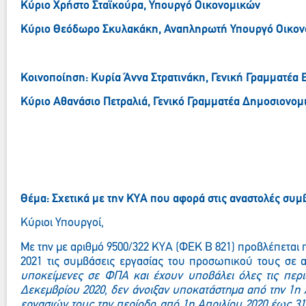
Κύριο Χρήστο Σταϊκούρα, Υπουργό Οικονομικών
Κύριο Θεόδωρο Σκυλακάκη, Αναπληρωτή Υπουργό Οικο
Κοινοποίηση: Κυρία Άννα Στρατινάκη, Γενική Γραμματέα 
Κύριο Αθανάσιο Πετραλιά, Γενικό Γραμματέα Δημοσιονομ
Θέμα: Σχετικά με την ΚΥΑ που αφορά στις αναστολές συμ
Κύριοι Υπουργοί,
Με την με αριθμό
9500/322 ΚΥΑ (ΦΕΚ Β 821) προβλέπεται π
2021 τις συμβάσεις εργασίας του προσωπικού τους σε 
υποκείμενες σε ΦΠΑ και έχουν υποβάλει όλες τις περι
Δεκεμβρίου 2020, δεν άνοιξαν υποκατάστημα από την 1η 
εργασιών τους την περίοδο από 1η Απριλίου 2020 έως 31