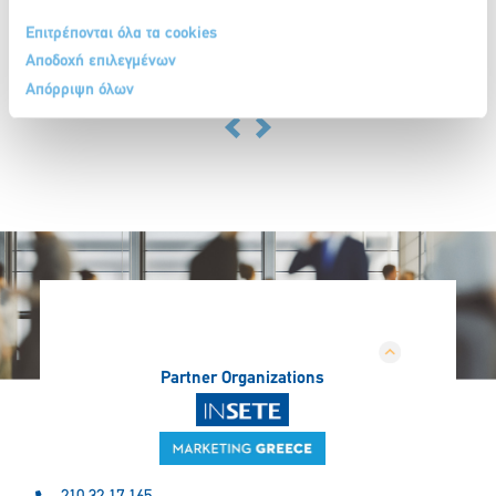
ξοδέψουν;
Επιτρέπονται όλα τα cookies
23 Μαΐου 2024
Αποδοχή επιλεγμένων
Περισσότερα
Περισσότερα
Απόρριψη όλων
Partner Organizations