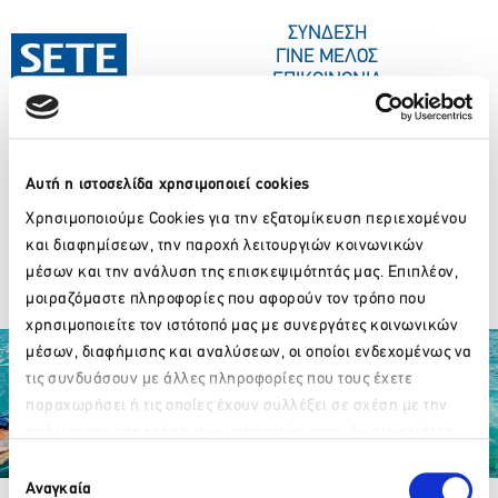
ΣΤΟ
ΠΕΡΙΕΧΌΜΕΝΟ
ΣΥΝΔΕΣΗ
ΓΙΝΕ ΜΕΛΟΣ
ΕΠΙΚΟΙΝΩΝΙΑ
Αυτή η ιστοσελίδα χρησιμοποιεί cookies
ΣΥΝΕΔΡΙΑ-ΕΚΔΗΛΩΣΕΙΣ
ΠΟΙΟΙ ΕΙΜΑΣΤΕ
ΚΕΝΤΡΟ ΤΥΠΟΥ
TRAVEL2FIT_VA
Χρησιμοποιούμε Cookies για την εξατομίκευση περιεχομένου
και διαφημίσεων, την παροχή λειτουργιών κοινωνικών
UPDATE
μέσων και την ανάλυση της επισκεψιμότητάς μας. Επιπλέον,
μοιραζόμαστε πληροφορίες που αφορούν τον τρόπο που
χρησιμοποιείτε τον ιστότοπό μας με συνεργάτες κοινωνικών
μέσων, διαφήμισης και αναλύσεων, οι οποίοι ενδεχομένως να
τις συνδυάσουν με άλλες πληροφορίες που τους έχετε
παραχωρήσει ή τις οποίες έχουν συλλέξει σε σχέση με την
από μέρους σας χρήση των υπηρεσιών τους. Αν συνεχίσετε
Παρακαλώ περιμένετε…
να χρησιμοποιείτε την ιστοσελίδα μας, συναινείτε στη χρήση
Επιλογή
Partner Organizations
των Cookies μας.
Αναγκαία
συγκατάθεσης