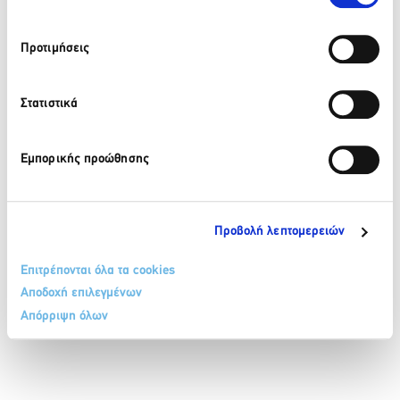
210 32 17 165
Προτιμήσεις
info@sete.gr
Λεωφ. Αμαλίας 34, 105 58, Αθήνα
Στατιστικά
Εγγραφή στο newsletter
Εμπορικής προώθησης
Προβολή λεπτομερειών
Επιτρέπονται όλα τα cookies
ΟΡΟΙ & ΠΡΟΫΠΟΘΕΣΕΙΣ
ΠΟΛΙΤΙΚΗ COOKIES
Αποδοχή επιλεγμένων
ΠΟΛΙΤΙΚΗ ΠΡΟΣΤΑΣΙΑΣ ΔΕΔΟΜΕΝΩΝ ΠΡΟΣΩΠΙΚΟΥ ΧΑΡΑΚΤΗΡΑ
ΕΠΙΚΟΙΝΩΝΙΑ
Απόρριψη όλων
SITEMAP