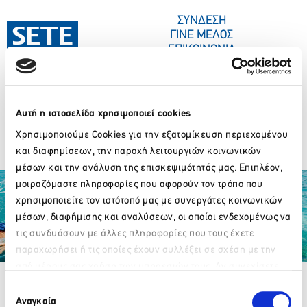
ΣΤΟ
ΠΕΡΙΕΧΌΜΕΝΟ
ΣΥΝΔΕΣΗ
ΓΙΝΕ ΜΕΛΟΣ
ΕΠΙΚΟΙΝΩΝΙΑ
Αυτή η ιστοσελίδα χρησιμοποιεί cookies
ΣΥΝΕΔΡΙΑ-ΕΚΔΗΛΩΣΕΙΣ
ΠΟΙΟΙ ΕΙΜΑΣΤΕ
ΚΕΝΤΡΟ ΤΥΠΟΥ
PODIMATAS GROUP
Χρησιμοποιούμε Cookies για την εξατομίκευση περιεχομένου
και διαφημίσεων, την παροχή λειτουργιών κοινωνικών
μέσων και την ανάλυση της επισκεψιμότητάς μας. Επιπλέον,
μοιραζόμαστε πληροφορίες που αφορούν τον τρόπο που
χρησιμοποιείτε τον ιστότοπό μας με συνεργάτες κοινωνικών
μέσων, διαφήμισης και αναλύσεων, οι οποίοι ενδεχομένως να
τις συνδυάσουν με άλλες πληροφορίες που τους έχετε
παραχωρήσει ή τις οποίες έχουν συλλέξει σε σχέση με την
Partner Organizations
από μέρους σας χρήση των υπηρεσιών τους. Αν συνεχίσετε
Παρακαλώ περιμένετε…
να χρησιμοποιείτε την ιστοσελίδα μας, συναινείτε στη χρήση
Επιλογή
των Cookies μας.
Αναγκαία
συγκατάθεσης