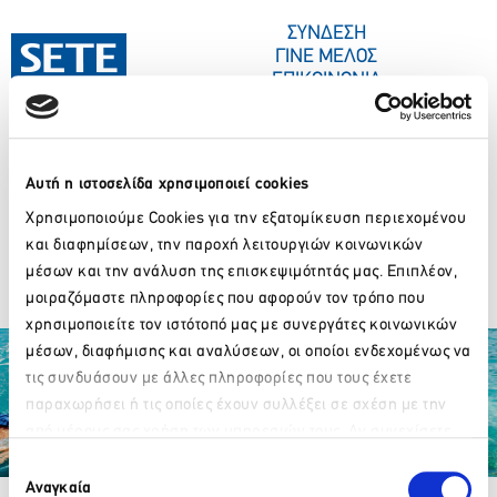
ΣΤΟ
ΠΕΡΙΕΧΌΜΕΝΟ
ΣΥΝΔΕΣΗ
ΓΙΝΕ ΜΕΛΟΣ
ΕΠΙΚΟΙΝΩΝΙΑ
Αυτή η ιστοσελίδα χρησιμοποιεί cookies
ΣΥΝΕΔΡΙΑ-ΕΚΔΗΛΩΣΕΙΣ
ΠΟΙΟΙ ΕΙΜΑΣΤΕ
ΚΕΝΤΡΟ ΤΥΠΟΥ
NEW YORK
Χρησιμοποιούμε Cookies για την εξατομίκευση περιεχομένου
και διαφημίσεων, την παροχή λειτουργιών κοινωνικών
COLLEGE_GA 2025
μέσων και την ανάλυση της επισκεψιμότητάς μας. Επιπλέον,
μοιραζόμαστε πληροφορίες που αφορούν τον τρόπο που
χρησιμοποιείτε τον ιστότοπό μας με συνεργάτες κοινωνικών
μέσων, διαφήμισης και αναλύσεων, οι οποίοι ενδεχομένως να
τις συνδυάσουν με άλλες πληροφορίες που τους έχετε
παραχωρήσει ή τις οποίες έχουν συλλέξει σε σχέση με την
από μέρους σας χρήση των υπηρεσιών τους. Αν συνεχίσετε
Παρακαλώ περιμένετε…
να χρησιμοποιείτε την ιστοσελίδα μας, συναινείτε στη χρήση
Επιλογή
Partner Organizations
των Cookies μας.
Αναγκαία
συγκατάθεσης