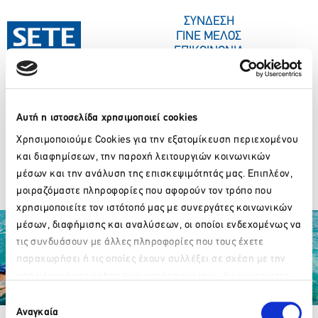
ΣΤΟ
ΠΕΡΙΕΧΌΜΕΝΟ
ΣΥΝΔΕΣΗ
ΓΙΝΕ ΜΕΛΟΣ
ΕΠΙΚΟΙΝΩΝΙΑ
Αυτή η ιστοσελίδα χρησιμοποιεί cookies
ΣΥΝΕΔΡΙΑ-ΕΚΔΗΛΩΣΕΙΣ
ΠΟΙΟΙ ΕΙΜΑΣΤΕ
ΚΕΝΤΡΟ ΤΥΠΟΥ
ΚΤΗΜΑ ΠΑΛΥΒΟΥ_GA
Χρησιμοποιούμε Cookies για την εξατομίκευση περιεχομένου
και διαφημίσεων, την παροχή λειτουργιών κοινωνικών
2024
μέσων και την ανάλυση της επισκεψιμότητάς μας. Επιπλέον,
μοιραζόμαστε πληροφορίες που αφορούν τον τρόπο που
χρησιμοποιείτε τον ιστότοπό μας με συνεργάτες κοινωνικών
μέσων, διαφήμισης και αναλύσεων, οι οποίοι ενδεχομένως να
τις συνδυάσουν με άλλες πληροφορίες που τους έχετε
παραχωρήσει ή τις οποίες έχουν συλλέξει σε σχέση με την
από μέρους σας χρήση των υπηρεσιών τους. Αν συνεχίσετε
Παρακαλώ περιμένετε…
να χρησιμοποιείτε την ιστοσελίδα μας, συναινείτε στη χρήση
Επιλογή
Partner Organizations
των Cookies μας.
Αναγκαία
συγκατάθεσης