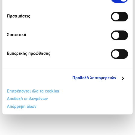
210 32 17 165
Προτιμήσεις
info@sete.gr
Λεωφ. Αμαλίας 34, 105 58, Αθήνα
Στατιστικά
Εγγραφή στο newsletter
Εμπορικής προώθησης
Προβολή λεπτομερειών
Επιτρέπονται όλα τα cookies
ΟΡΟΙ & ΠΡΟΫΠΟΘΕΣΕΙΣ
ΠΟΛΙΤΙΚΗ COOKIES
Αποδοχή επιλεγμένων
ΠΟΛΙΤΙΚΗ ΠΡΟΣΤΑΣΙΑΣ ΔΕΔΟΜΕΝΩΝ ΠΡΟΣΩΠΙΚΟΥ ΧΑΡΑΚΤΗΡΑ
ΕΠΙΚΟΙΝΩΝΙΑ
Απόρριψη όλων
SITEMAP