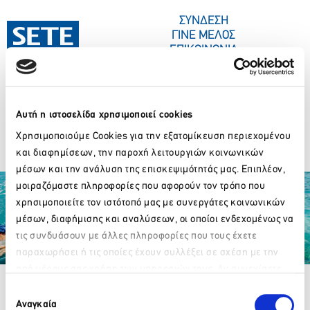
ΣΤΟ
ΠΕΡΙΕΧΌΜΕΝΟ
ΣΥΝΔΕΣΗ
ΓΙΝΕ ΜΕΛΟΣ
ΕΠΙΚΟΙΝΩΝΙΑ
Αυτή η ιστοσελίδα χρησιμοποιεί cookies
ΣΥΝΕΔΡΙΑ-ΕΚΔΗΛΩΣΕΙΣ
ΠΟΙΟΙ ΕΙΜΑΣΤΕ
ΚΕΝΤΡΟ ΤΥΠΟΥ
COSMOTE_GA 2024
Χρησιμοποιούμε Cookies για την εξατομίκευση περιεχομένου
και διαφημίσεων, την παροχή λειτουργιών κοινωνικών
μέσων και την ανάλυση της επισκεψιμότητάς μας. Επιπλέον,
μοιραζόμαστε πληροφορίες που αφορούν τον τρόπο που
χρησιμοποιείτε τον ιστότοπό μας με συνεργάτες κοινωνικών
μέσων, διαφήμισης και αναλύσεων, οι οποίοι ενδεχομένως να
τις συνδυάσουν με άλλες πληροφορίες που τους έχετε
παραχωρήσει ή τις οποίες έχουν συλλέξει σε σχέση με την
Partner Organizations
από μέρους σας χρήση των υπηρεσιών τους. Αν συνεχίσετε
Παρακαλώ περιμένετε…
να χρησιμοποιείτε την ιστοσελίδα μας, συναινείτε στη χρήση
Επιλογή
των Cookies μας.
Αναγκαία
συγκατάθεσης