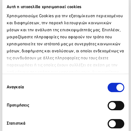
IKOS OLIVIA
Αυτή η ιστοσελίδα χρησιμοποιεί cookies
Χρησιμοποιούμε Cookies για την εξατομίκευση περιεχομένου
IKOS OCEANIA
και διαφημίσεων, την παροχή λειτουργιών κοινωνικών
μέσων και την ανάλυση της επισκεψιμότητάς μας. Επιπλέον,
INOVA HOSPITALITY
μοιραζόμαστε πληροφορίες που αφορούν τον τρόπο που
χρησιμοποιείτε τον ιστότοπό μας με συνεργάτες κοινωνικών
μέσων, διαφήμισης και αναλύσεων, οι οποίοι ενδεχομένως να
EKIES ALL SENSES RESORT
τις συνδυάσουν με άλλες πληροφορίες που τους έχετε
παραχωρήσει ή τις οποίες έχουν συλλέξει σε σχέση με την
PHILOXENIA HOTEL
από μέρους σας χρήση των υπηρεσιών τους. Αν συνεχίσετε
Παρακαλώ περιμένετε…
να χρησιμοποιείτε την ιστοσελίδα μας, συναινείτε στη χρήση
Επιλογή
AKRATHOS BEACH HOTEL
των Cookies μας.
Αναγκαία
συγκατάθεσης
ΜΕΣΟΓΕΙΑΚΗ ΕΤΑΙΡΕΙΑ ΤΟΥΡ/
Προτιμήσεις
ΚΗΣ ΑΝΑΠΤΥΞΗΣ – Μ.Ε.Τ.Α., Α.Ε
Στατιστικά
ΕΠΌΜΕΝΟ
→