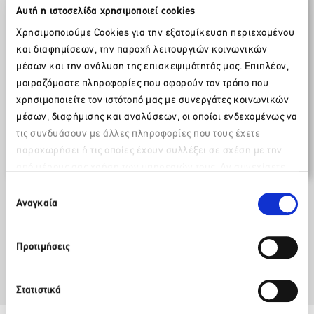
20 Μαΐου 2020
Αυτή η ιστοσελίδα χρησιμοποιεί cookies
Συνέντευξη προέδρου
ΣΕΤΕ
,
Χρησιμοποιούμε Cookies για την εξατομίκευση περιεχομένου
και διαφημίσεων, την παροχή λειτουργιών κοινωνικών
κ. Γιάννη Ρέτσου στην Athens
μέσων και την ανάλυση της επισκεψιμότητάς μας. Επιπλέον,
Voice
μοιραζόμαστε πληροφορίες που αφορούν τον τρόπο που
χρησιμοποιείτε τον ιστότοπό μας με συνεργάτες κοινωνικών
μέσων, διαφήμισης και αναλύσεων, οι οποίοι ενδεχομένως να
Δείτε εδώ την συνέντευξη με τον πρόεδρο του
ΣΕΤΕ
,
τις συνδυάσουν με άλλες πληροφορίες που τους έχετε
Γιάννη Ρέτσο
, για την τουριστική περίοδο στη μετά-
κορωνοϊό εποχή.
παραχωρήσει ή τις οποίες έχουν συλλέξει σε σχέση με την
από μέρους σας χρήση των υπηρεσιών τους. Αν συνεχίσετε
Παρακαλώ περιμένετε…
να χρησιμοποιείτε την ιστοσελίδα μας, συναινείτε στη χρήση
Επιλογή
των Cookies μας.
Αναγκαία
συγκατάθεσης
Facebook
Twitter
LinkedIn
Προτιμήσεις
Στατιστικά