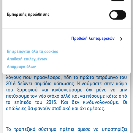
Κυρίες και κύριοι,
Εμπορικής προώθησης
Η επιμηκυμένη διαπραγμάτευση της Κυβέρνησης μας με
Προβολή λεπτομερειών
τους δανειστές, έχει ξεκινήσει να δημιουργεί τάσεις με
αρνητικό αποτύπωμα για τον τουρισμό.
Για φέτος η
Επιτρέπονται όλα τα cookies
αρχική πρόβλεψη του
ΣΕΤΕ
ήταν θετική. Εκτιμήσαμε 1,5
εκατ. περισσότερες αφίξεις στα 25 εκατ. συν 2,5 εκατ. από
Αποδοχή επιλεγμένων
κρουαζιέρα. Και έσοδα στα 15 δισ. Ευρώ, αυξημένα κατά
Απόρριψη όλων
800 εκατ. σε σχέση με το 2015. Δυστυχώς όμως, για τους
λόγους που προανέφερα, ήδη το πρώτο τετράμηνο του
2016 δείχνει σημάδια κόπωσης. Κινούμαστε στην κόψη
του ξυραφιού και κινδυνεύουμε όχι μόνο να μην
πετύχουμε τον νέο στόχο αλλά και να πέσουμε κάτω από
τα επίπεδα του 2015. Και δεν κινδυνολογούμε. Οι
απώλειες θα φανούν σταδιακά και όχι αμέσως.
Το τραπεζικό σύστημα πρέπει άμεσα να υποστηρίξει