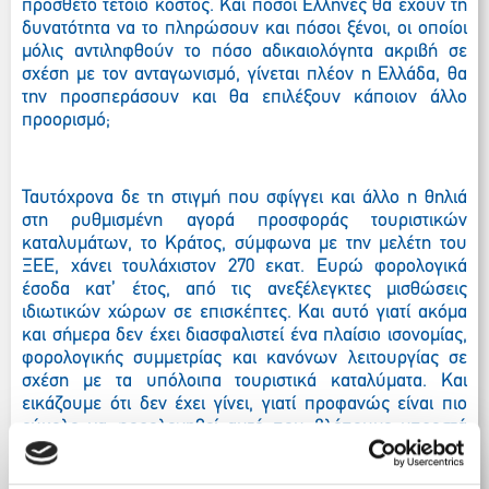
πρόσθετο τέτοιο κόστος. Και πόσοι Έλληνες θα έχουν τη
δυνατότητα να το πληρώσουν και πόσοι ξένοι, οι οποίοι
μόλις αντιληφθούν το πόσο αδικαιολόγητα ακριβή σε
σχέση με τον ανταγωνισμό, γίνεται πλέον η Ελλάδα, θα
την προσπεράσουν και θα επιλέξουν κάποιον άλλο
προορισμό;
Ταυτόχρονα δε τη στιγμή που σφίγγει και άλλο η θηλιά
στη ρυθμισμένη αγορά προσφοράς τουριστικών
καταλυμάτων, το Κράτος,
σύμφωνα με την μελέτη του
ΞΕΕ,
χάνει τουλάχιστον 270 εκατ. Ευρώ φορολογικά
έσοδα κατ’ έτος, από τις ανεξέλεγκτες μισθώσεις
ιδιωτικών χώρων σε επισκέπτες. Και αυτό γιατί ακόμα
και σήμερα δεν έχει διασφαλιστεί ένα πλαίσιο ισονομίας,
φορολογικής συμμετρίας και κανόνων λειτουργίας σε
σχέση με τα υπόλοιπα τουριστικά καταλύματα. Και
εικάζουμε ότι δεν έχει γίνει, γιατί προφανώς είναι πιο
εύκολο να φορολογηθεί αυτό που βλέπουμε μπροστά
στα μάτια μας και όχι αυτό που φοροδιαφεύγει. Γιατί
πρέπει να ενεργοποιηθούν οι μηχανισμοί είσπραξης. Και