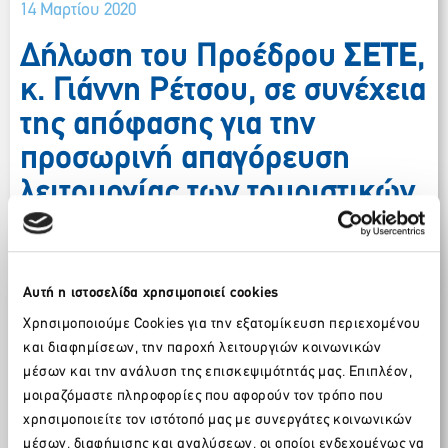
14 Μαρτίου 2020
Δήλωση του Προέδρου
ΣΕΤΕ
,
κ. Γιάννη Ρέτσου, σε συνέχεια
της απόφασης για την
προσωρινή απαγόρευση
λειτουργίας των τουριστικών
καταλυμάτων εποχικής
λειτουργίας έως και τις
30.04.2020
Αυτή η ιστοσελίδα χρησιμοποιεί cookies
Χρησιμοποιούμε Cookies για την εξατομίκευση περιεχομένου
Γιάννης Ρέτσος
και διαφημίσεων, την παροχή λειτουργιών κοινωνικών
μέσων και την ανάλυση της επισκεψιμότητάς μας. Επιπλέον,
«Η σημερινή
απόφαση της κυβέρνησης για
μοιραζόμαστε πληροφορίες που αφορούν τον τρόπο που
την προσωρινή απαγόρευση λειτουργίας των
χρησιμοποιείτε τον ιστότοπό μας με συνεργάτες κοινωνικών
τουριστικών καταλυμάτων εποχικής λειτουργίας
, είναι
μια επιβεβλημένη και ορθή κίνηση.
μέσων, διαφήμισης και αναλύσεων, οι οποίοι ενδεχομένως να