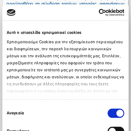
προϋποθέτει τη σύνδεση τοπίων, ιστορίας, αφηγήσεων,
υποδομών, ανθρώπων. Μέσα σε ένα ευρύ οικοσύστημα
θα πρέπει να βρούμε τους τρόπους να συνδημιουργούμε
εμπειρίες».
Αυτή η ιστοσελίδα χρησιμοποιεί cookies
Χρησιμοποιούμε Cookies για την εξατομίκευση περιεχομένου
και διαφημίσεων, την παροχή λειτουργιών κοινωνικών
μέσων και την ανάλυση της επισκεψιμότητάς μας. Επιπλέον,
μοιραζόμαστε πληροφορίες που αφορούν τον τρόπο που
χρησιμοποιείτε τον ιστότοπό μας με συνεργάτες κοινωνικών
μέσων, διαφήμισης και αναλύσεων, οι οποίοι ενδεχομένως να
τις συνδυάσουν με άλλες πληροφορίες που τους έχετε
παραχωρήσει ή τις οποίες έχουν συλλέξει σε σχέση με την
από μέρους σας χρήση των υπηρεσιών τους. Αν συνεχίσετε
Παρακαλώ περιμένετε…
να χρησιμοποιείτε την ιστοσελίδα μας, συναινείτε στη χρήση
Επιλογή
των Cookies μας.
Αναγκαία
συγκατάθεσης