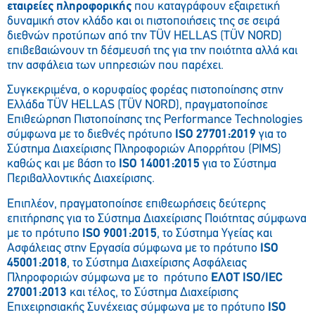
εταιρείες πληροφορικής
που καταγράφουν εξαιρετική
δυναμική στον κλάδο και οι πιστοποιήσεις της σε σειρά
διεθνών προτύπων από την TÜV HELLAS (TÜV NORD)
επιβεβαιώνουν τη δέσμευσή της για την ποιότητα αλλά και
την ασφάλεια των υπηρεσιών που παρέχει.
Συγκεκριμένα, ο κορυφαίος φορέας πιστοποίησης στην
Ελλάδα TÜV HELLAS (TÜV NORD), πραγματοποίησε
Επιθεώρηση Πιστοποίησης της Performance Technologies
σύμφωνα με το διεθνές πρότυπο
ISO 27701:2019
για το
Σύστημα Διαχείρισης Πληροφοριών Απορρήτου (PIMS)
καθώς και με βάση το
ISO 14001:2015
για το Σύστημα
Περιβαλλοντικής Διαχείρισης.
Επιπλέον, πραγματοποίησε επιθεωρήσεις δεύτερης
επιτήρησης για το Σύστημα Διαχείρισης Ποιότητας σύμφωνα
με το πρότυπο
ISO 9001:2015
, το Σύστημα Υγείας και
Ασφάλειας στην Εργασία σύμφωνα με το πρότυπο
ISO
45001:2018
, το Σύστημα Διαχείρισης Ασφάλειας
Πληροφοριών σύμφωνα με το πρότυπο
ΕΛΟΤ ISO/IEC
27001:2013
και τέλος, το Σύστημα Διαχείρισης
Επιχειρησιακής Συνέχειας σύμφωνα με το πρότυπο
ISO