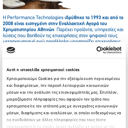
Η Performance Technologies
ιδρύθηκε το 1993 και από το
2008 είναι εισηγμένη στην Εναλλακτική Αγορά του
Χρηματιστηρίου Αθηνών
. Παρέχει προϊόντα, υπηρεσίες και
λύσεις που βοηθούν τις επιχειρήσεις στον ψηφιακό τους
μετασχηματισμό ενώ παράλληλα υποστηρίζει επιχειρήσεις
και οργανισμούς να αναπτυχθούν με την πιο
αποτελεσματική χρήση της τεχνολογίας.
Συγκεκριμένα, η Performance αποτελεί έναν αξιόπιστο
συνεργάτη για κάθε οργανισμό που επιδιώκει να
Αυτή η ιστοσελίδα χρησιμοποιεί cookies
επαναπροσδιορίσει και να επανεφεύρει τον εαυτό του μέσω
Χρησιμοποιούμε Cookies για την εξατομίκευση περιεχομένου
των ψηφιακών τεχνολογιών. Προσφέρει προϊόντα,
και διαφημίσεων, την παροχή λειτουργιών κοινωνικών
υπηρεσίες και λύσεις που μεταμορφώνουν τις
μέσων και την ανάλυση της επισκεψιμότητάς μας. Επιπλέον,
παραδοσιακές επιχειρήσεις σε ψηφιακούς ηγέτες και
βοηθάει τις επιχειρήσεις να αναπτυχθούν μέσω της
μοιραζόμαστε πληροφορίες που αφορούν τον τρόπο που
αποτελεσματικότερης χρήσης της τεχνολογίας. Από το 1993,
χρησιμοποιείτε τον ιστότοπό μας με συνεργάτες κοινωνικών
η Performance Technologies Α.Ε. βοηθάει πελάτες κάθε
μέσων, διαφήμισης και αναλύσεων, οι οποίοι ενδεχομένως να
μεγέθους και κλάδου να καταλάβουν και να υλοποιήσουν
τις συνδυάσουν με άλλες πληροφορίες που τους έχετε
τεχνολογικές λύσεις που τους αναπτύσσουν και
παραχωρήσει ή τις οποίες έχουν συλλέξει σε σχέση με την