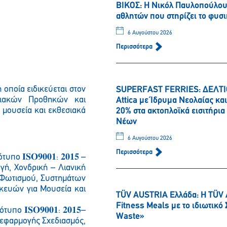
ΒΙΚΟΣ: Η Νικόλ Παυλοπούλου 
αθλητών που στηρίζει το φυσι
6 Αυγούστου 2026
Περισσότερα
η οποία ειδικεύεται στον
SUPERFAST FERRIES: ΔΕΛΤΙΟ
ειακών Προθηκών και
Attica με Ίδρυμα Νεολαίας κ
 μουσεία και εκθεσιακά
20% στα ακτοπλοϊκά εισιτήρι
Νέων
6 Αυγούστου 2026
Περισσότερα
ρότυπο
𝐈𝐒𝐎
𝟗𝟎𝟎𝟏
:
𝟐𝟎𝟏𝟓
–
γή, Χονδρική – Λιανική
Φωτισμού, Συστημάτων
κευών για Μουσεία και
TÜV AUSTRIA Ελλάδα: Η TÜV 
Fitness Meals με το ιδιωτικ
πρότυπο
𝐈𝐒𝐎
𝟗𝟎𝟎𝟏
:
𝟐𝟎𝟏𝟓
–
Waste»
ο εφαρμογής Σχεδιασμός,