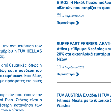
ΒΙΚΟΣ: Η Νικόλ Παυλοπούλου 
αθλητών που στηρίζει το φυσι
6 Αυγούστου 2026
Περισσότερα
SUPERFAST FERRIES: ΔΕΛΤΙΟ
ι την αντιμετώπιση των
Attica με Ίδρυμα Νεολαίας κ
τεμβρίου η
TÜV HELLAS
20% στα ακτοπλοϊκά εισιτήρι
άς.
Νέων
ά από θεματικές,
όπως η
6 Αυγούστου 2026
θώς και η σύνδεση του
Περισσότερα
πιχειρήσεων
. Επιπλέον,
με πρόσφατες εταιρικές
ταιρειών που έχουν την
TÜV AUSTRIA Ελλάδα: Η TÜV 
t Plan. Στόχος είναι η
Fitness Meals με το ιδιωτικ
ρέστερη κατανόηση των
Waste»
ση των κρίσεων.