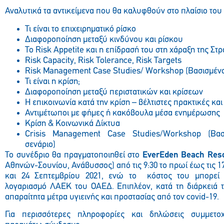
Αναλυτικά τα αντικείμενα που θα καλυφθούν στο πλαίσιο του 
Τι είναι το επιχειρηματικό ρίσκο
Διαφοροποίηση μεταξύ κινδύνου και ρίσκου
Το Risk Appetite και η επίδρασή του στη χάραξη της Στ
Risk Capacity, Risk Tolerance, Risk Targets
Risk Management Case Studies/ Workshop (Βασισμένο
Τι είναι η κρίση;
Διαφοροποίηση μεταξύ περιστατικών και κρίσεων
Η επικοινωνία κατά την κρίση – βέλτιστες πρακτικές κα
Αντιμέτωποι με φήμες ή κακόβουλα μέσα ενημέρωσης
Κρίση & Κοινωνικά Δίκτυα
Crisis Management Case Studies/Workshop (Βασ
σενάριο)
Το συνέδριο θα πραγματοποιηθεί στο
EverEden Beach Reso
Αθηνών-Σουνίου, Ανάβυσσος) από τις 9:30 το πρωί έως τις 17
και 24 Σεπτεμβρίου 2021, ενώ το κόστος του μπορεί
λογαριασμό ΛΑΕΚ του ΟΑΕΔ. Επιπλέον, κατά τη διάρκειά 
απαραίτητα μέτρα υγιεινής και προστασίας από τον covid-19.
Για περισσότερες πληροφορίες και δηλώσεις συμμετο