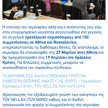
Η επιτυχία του σεμιναρίου αλλά και ο αντίκτυπος που είχε
στην επιχειρηματική κοινότητα αποτυπώθηκε στο γεγονός
ότι συνολικά
προσέλκυσε περισσότερους από 100
συμμετέχοντες σε Αθήνα και Θεσσαλονίκη,
υπερκαλύπτοντας τις διαθέσιμες θέσεις. Ως αποτέλεσμα, το
σεμινάριο θα επαναληφθεί στις
27 Μαρτίου στην Αθήνα
και
θα πραγματοποιηθεί στις
19 Απριλίου στο Ηράκλειο
Κρήτης
. Για δηλώσεις συμμετοχής, μπορείτε να
ακολουθήσετε τον παρακάτω σύνδεσμο:
ΤΑ ΚΡΙΤΗΡΙΑ ESG KAI ΤΑ ΕΥΡΩΠΑΪΚΑ ΠΡΟΤΥΠΑ
ΕΚΘΕΣΕΩΝ ΒΙΩΣΙΜΗΣ ΑΝΑΠΤΥΞΗΣ (ESRS) – Ημερολόγιο
Σεμιναρίων draft | TÜV HELLAS (tuv-nord.com)
Αξιοποιώντας την εξειδικευμένη γνώση των εισηγητών της
TÜV HELLAS (TÜV NORD) καθώς και τη διεθνή
τεχνογνωσία του φορέα, οι συμμετέχοντες στο σεμινάριο