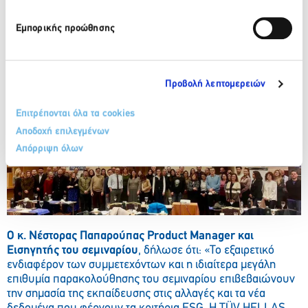
Ανάλυση της Οδηγίας (ΕΕ) 2022/2464_Corporate
Social Responsibility Directive (CSRD)
Εμπορικής προώθησης
Πρότυπα Σύνταξης Εκθέσεων Βιώσιμης Ανάπτυξης
GRI UNIVERSAL STANDARDS-Ανάλυση Βασικών
Απαιτήσεων
European Sustainability Reporting Standards (ESRS)
Προβολή λεπτομερειών
Ανάλυση βασικών απαιτήσεων
Ανάλυση Διπλής Ουσιαστικότητας (Double Materiality
Επιτρέπονται όλα τα cookies
Assessment)
Αναφορά Κλαδικών Προτύπων ESRS
Αποδοχή επιλεγμένων
Απόρριψη όλων
Ο κ. Νέστορας Παπαρούπας
Product
Manager
και
Εισηγητής του σεμιναρίου
, δήλωσε ότι: «Το εξαιρετικό
ενδιαφέρον των συμμετεχόντων και η ιδιαίτερα μεγάλη
επιθυμία παρακολούθησης του σεμιναρίου επιβεβαιώνουν
την σημασία της εκπαίδευσης στις αλλαγές και τα νέα