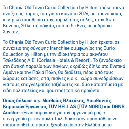
Το Chania Old Town Curio Collection by Hilton πρόκειται να
ανοίξει τις πόρτες του για το κοινό το 2026, σε προνομιακή,
κεντρική τοποθεσία στην παραλία της πόλης, στην Ακτή
Κανάρη, 20 λεπτά οδικώς από το διεθνές αεροδρόμιο
Χανίων.
Το Chania Old Town Curio Collection by Hilton έρχεται σε
συνέχεια της σύναψης franchise συμφωνίας της Curio
Collection by Hilton με την ιδιοκτήτρια του ακινήτου
Τσιλεδάκης Α.Ε. (Corissia Hotels & Resort). Το ξενοδοχείο
στη δυτική παραλία των Χανίων, ακριβώς δίπλα στο Ενετικό
Λιμάνι και την Παλιά Πόλη, θα διαθέτει, πέρα από τους
χώρους εστίασης, σπα, πισίνες κ.ο.κ., χώρο συνεδριάσεων
για τους επαγγελματίες ταξιδιώτες και δύο καταστήματα με
είδη πολυτελείας και gourmet τοπικά προϊόντα.
Όπως δήλωσε ο κ. Ματθαίος Βλαχάκης, Διευθυντής
Κτιριακών Έργων της TÜV HELLAS (TÜV NORD) και DGNB
A
uditor:
«Είναι σημαντικό για τον οργανισμό μας η
συνεργασία με τον όμιλο Τσιλεδάκη στην προσπάθεια να
πιστοποιηθεί το πρώτο ξενοδοχείο στην Ελλάδα με το