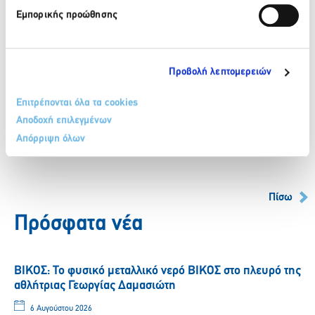
δέσμευσή μας για την προστασία του περιβάλλοντος και να
Εμπορικής προώθησης
δώσουμε έμφαση στην ευθύνη μας προς την κοινωνία. Με
υπερηφάνεια συνεργαζόμαστε με την TÜV HELLAS (TÜV
NORD) για να επιτύχουμε τους στόχους μας για ένα πιο
βιώσιμο μέλλον και να προσφέρουμε ένα παράδειγμα
Προβολή λεπτομερειών
άρτιας πρακτικής στον τομέα του τουρισμού».
Επιτρέπονται όλα τα cookies
Αποδοχή επιλεγμένων
Facebook
Twitter
LinkedIn
Απόρριψη όλων
Πίσω
Πρόσφατα νέα
ΒΙΚΟΣ: Το φυσικό μεταλλικό νερό ΒΙΚΟΣ στο πλευρό της
αθλήτριας Γεωργίας Δαμασιώτη
6 Αυγούστου 2026